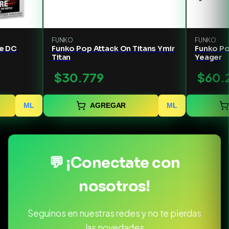
FUNKO
FUNKO
re DC
Funko Pop Attack On Titans Ymir
Funko Po
Titan
Yeager
$30.779
$60.
ML
AGREGAR
ML
💬 ¡Conectate con
nosotros!
Seguinos en nuestras redes y no te pierdas
las novedades