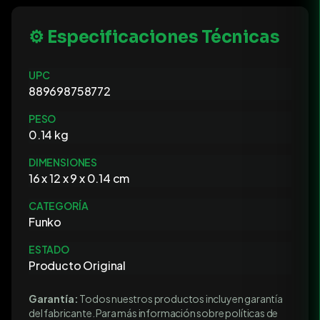
⚙️ Especificaciones Técnicas
UPC
889698758772
PESO
0.14 kg
DIMENSIONES
16 x 12 x 9 x 0.14 cm
CATEGORÍA
Funko
ESTADO
Producto Original
Garantía:
Todos nuestros productos incluyen garantía
del fabricante. Para más información sobre políticas de