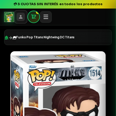
💳
3 CUOTAS SIN INTERÉS
en todos los productos
0
→
🏠
🎮
Funko Pop Titans Nightwing DC Titans