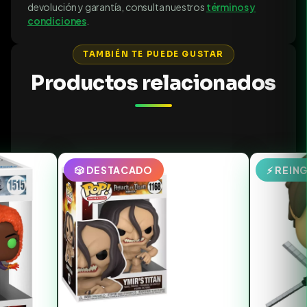
devolución y garantía, consulta nuestros
términos y
condiciones
.
TAMBIÉN TE PUEDE GUSTAR
Productos relacionados
🎲 DESTACADO
⚡ REIN