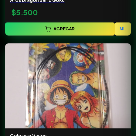
Aros Dragon Ball Z Goku
$5.500
AGREGAR
ML
Colgante Varios