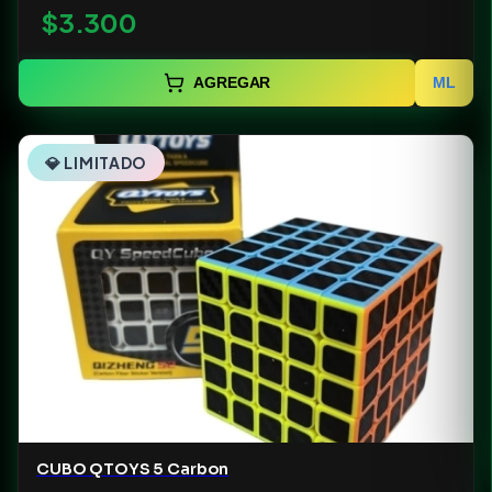
$3.300
AGREGAR
ML
💎 LIMITADO
CUBO QTOYS 5 Carbon