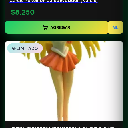
Cartas Pokemon Cards Evolution ( Varias)
$8.250
AGREGAR
ML
💎 LIMITADO
Figura Gashapone Sailor Moon Sailor Venus 16 Cm