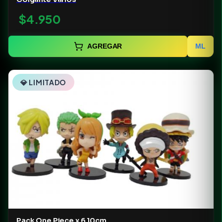
$4.950
AGREGAR
ML
💎 LIMITADO
Pack One Piece x 6 10cm