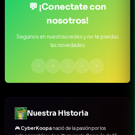
💬 ¡Conectate con
nosotros!
Seguinos en nuestras redes y no te pierdas
las novedades
Nuestra Historia
🎮
CyberKoopa
nació de la pasión por los