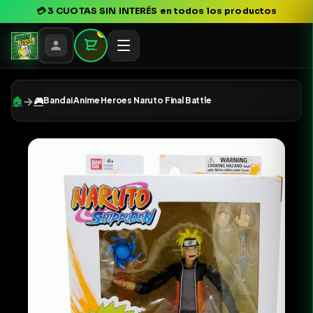
💳
3 CUOTAS SIN INTERÉS
en todos los productos
0
→
🏠
🎮
Bandai Anime Heroes Naruto Final Battle