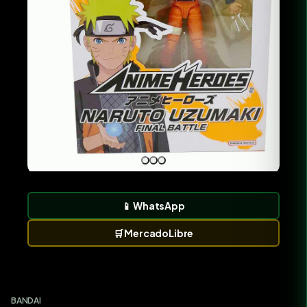
📱
WhatsApp
🛒
MercadoLibre
BANDAI