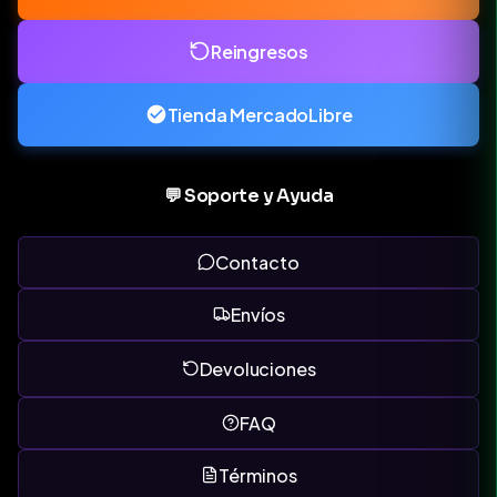
Reingresos
Tienda MercadoLibre
💬 Soporte y Ayuda
Contacto
Envíos
Devoluciones
FAQ
Términos