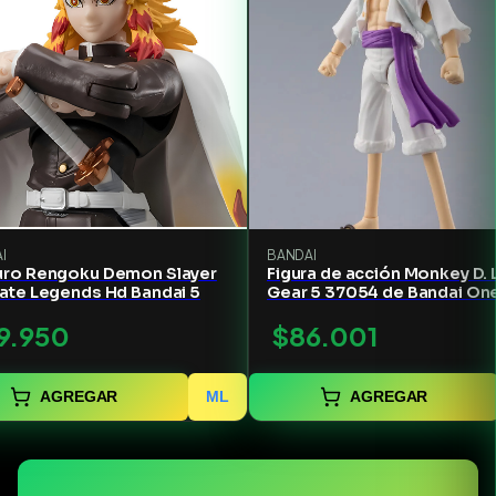
I
BANDAI
uro Rengoku Demon Slayer
Figura de acción Monkey D. 
mate Legends Hd Bandai 5
Gear 5 37054 de Bandai On
Piece
9.950
$86.001
AGREGAR
ML
AGREGAR