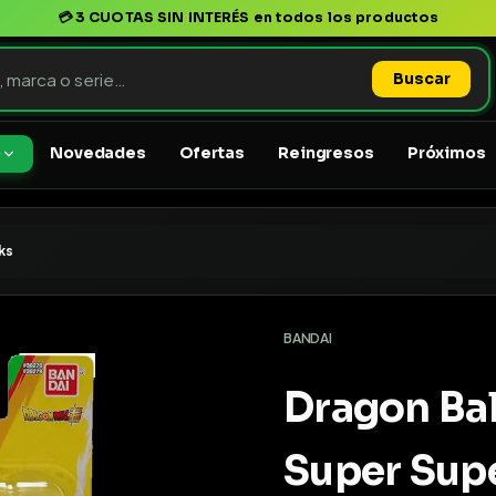
💳
3 CUOTAS SIN INTERÉS
en todos los productos
Buscar
Novedades
Ofertas
Reingresos
Próximos
o
ks
BANDAI
Dragon Bal
Super Supe