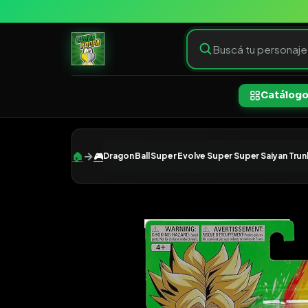
Catálog
→
🏠
🎮
Dragon Ball Super Evolve Super Super Saiyan Trun