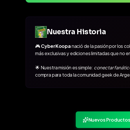
Nuestra Historia
🎮
CyberKoopa
nació de la pasión por los c
más exclusivas y ediciones limitadas que no e
🌟 Nuestra misión es simple:
conectar fanátic
compra para toda la comunidad geek de Arge
Nuevos Producto