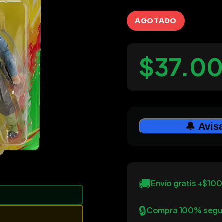
AGOTADO
$37.0
🔔 Avis
🚚
Envío gratis +$10
🔒
Compra 100% segu