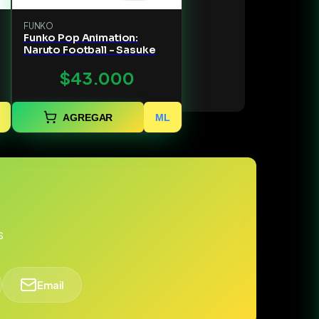
FUNKO
Funko Pop Animation:
Naruto Football - Sasuke
$43.000
AGREGAR
ML
s
Email