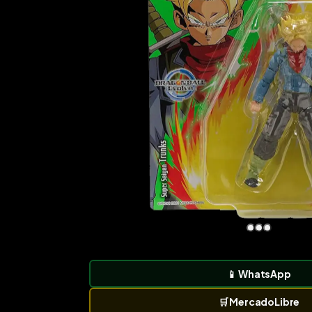
📱
WhatsApp
🛒
MercadoLibre