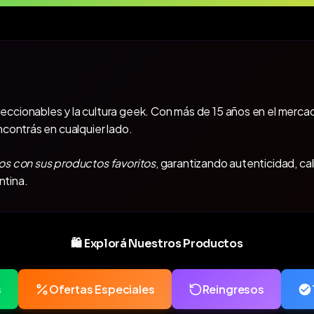
oleccionables y la cultura geek. Con más de 15 años en el mercad
ncontrás en cualquier lado.
os con sus productos favoritos
, garantizando autenticidad, ca
ntina.
🛍️ Explorá Nuestros Productos
s
Ofertas Especiales
Reingresos