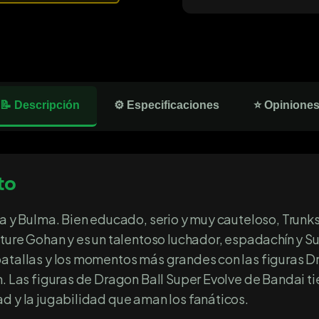
📝 Descripción
⚙️ Especificaciones
⭐ Opinione
to
ta y Bulma. Bien educado, serio y muy cauteloso, Trunk
uture Gohan y es un talentoso luchador, espadachín y S
batallas y los momentos más grandes con las figuras D
n. Las figuras de Dragon Ball Super Evolve de Bandai t
d y la jugabilidad que aman los fanáticos.