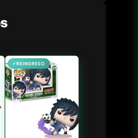
os
⚡ REINGRESO