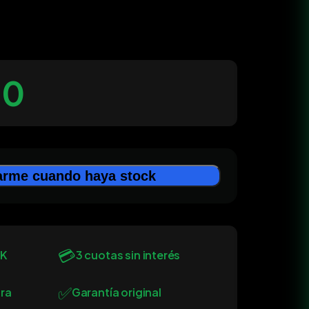
00
arme cuando haya stock
💳
0K
3 cuotas sin interés
✅
ra
Garantía original