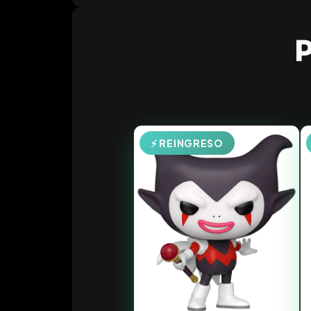
P
⚡ REINGRESO