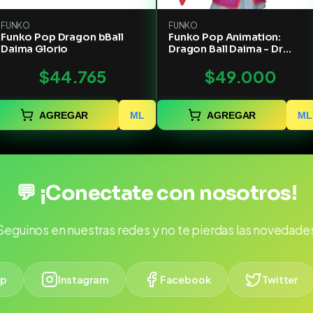
FUNKO
FUNKO
Funko Pop Dragon bBall
Funko Pop Animation:
Daima Glorio
Dragon Ball Daima - Dr
Arinsu
$44.765
$49.000
AGREGAR
ML
AGREGAR
ML
💬 ¡Conectate con nosotros!
Seguinos en nuestras redes y no te pierdas las novedade
p
Instagram
Facebook
Twitter