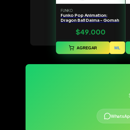
FUNKO
Funko Pop Animation:
Dragon Ball Daima - Gomah
$49.000
AGREGAR
ML
WhatsAp