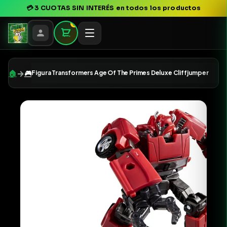
💳
3 CUOTAS SIN INTERÉS
en todos los productos
0
→
🏠
🎮
Figura Transformers Age Of The Primes Deluxe Cliffjumper