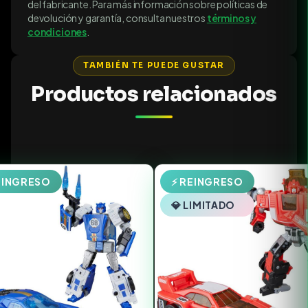
del fabricante. Para más información sobre políticas de
devolución y garantía, consulta nuestros
términos y
condiciones
.
TAMBIÉN TE PUEDE GUSTAR
Productos relacionados
EINGRESO
⚡ REINGRESO
💎 LIMITADO