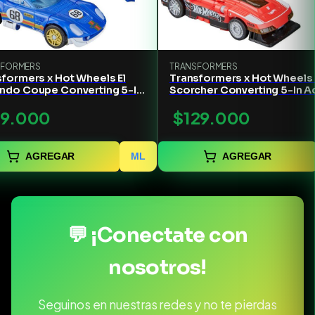
SFORMERS
TRANSFORMERS
formers x Hot Wheels El
Transformers x Hot Wheels
ndo Coupe Converting 5-In
Scorcher Converting 5-In A
n Figure
Figure
19.000
$129.000
AGREGAR
ML
AGREGAR
💬 ¡Conectate con
nosotros!
Seguinos en nuestras redes y no te pierdas