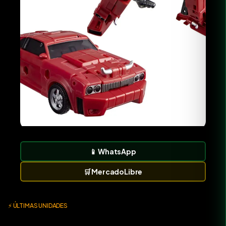
📱
WhatsApp
🛒
MercadoLibre
⚡ ÚLTIMAS UNIDADES