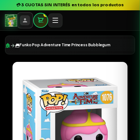
💳
3 CUOTAS SIN INTERÉS
en todos los productos
0
→
🏠
🎮
Funko Pop Adventure Time Princess Bubblegum