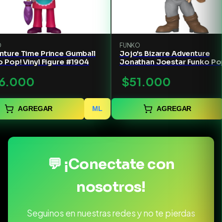
O
FUNKO
nture Time Prince Gumball
Jojo's Bizarre Adventure
 Pop! Vinyl Figure #1904
Jonathan Joestar Funko Po
Vinyl Figure #2265
6.000
$51.000
AGREGAR
ML
AGREGAR
💬 ¡Conectate con
nosotros!
Seguinos en nuestras redes y no te pierdas