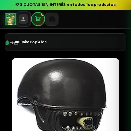
💳
3 CUOTAS SIN INTERÉS
en todos los productos
0
→
🏠
🎮
Funko Pop Alien