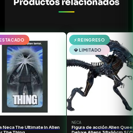
Productos relacionados
DESTACADO
⚡ REINGRESO
💎 LIMITADO
NECA
a Neca The Ultimate In Alien
Figura de acción Alien Quee
r The Thing
Deluxe Aliens 38x44cm S/ C