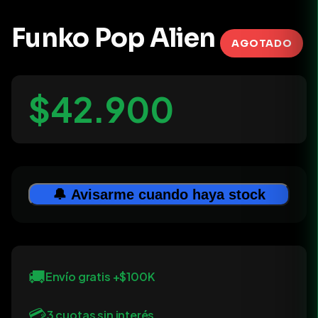
Funko Pop Alien
AGOTADO
$42.900
🔔 Avisarme cuando haya stock
🚚
Envío gratis +$100K
💳
3 cuotas sin interés