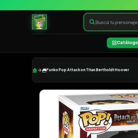
Catálog
→
🏠
🎮
Funko Pop Attack on Titan Bertholdt Hoover