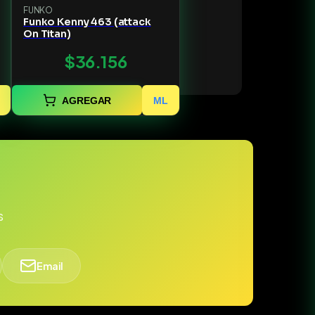
FUNKO
Funko Kenny 463 (attack
On Titan)
$36.156
AGREGAR
ML
s
Email