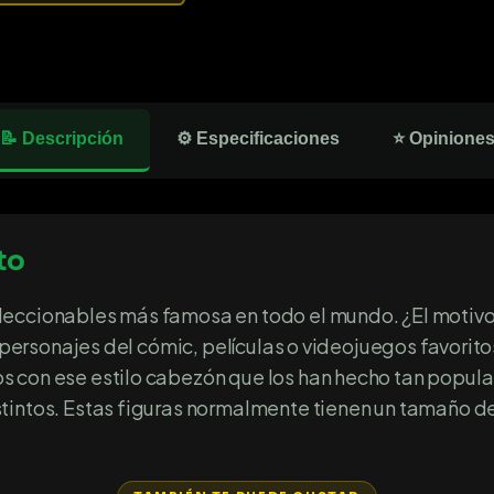
📝 Descripción
⚙️ Especificaciones
⭐ Opinione
to
eccionables más famosa en todo el mundo. ¿El motivo?
os personajes del cómic, películas o videojuegos favori
 con ese estilo cabezón que los han hecho tan popula
tintos. Estas figuras normalmente tienen un tamaño de