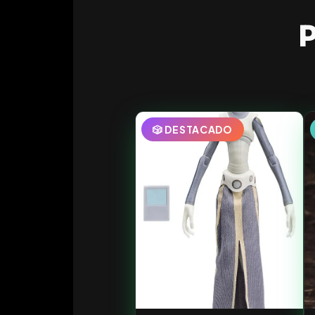
P
🎲 DESTACADO