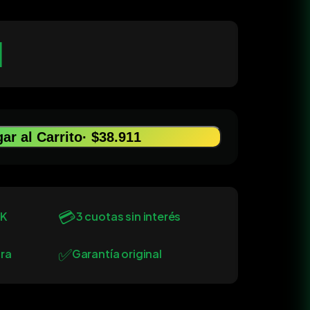
1
ar al Carrito
· $38.911
💳
0K
3 cuotas sin interés
✅
ra
Garantía original