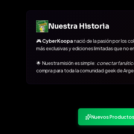
Nuestra Historia
🎮
CyberKoopa
nació de la pasión por los c
más exclusivas y ediciones limitadas que no e
🌟 Nuestra misión es simple:
conectar fanátic
compra para toda la comunidad geek de Arge
Nuevos Producto