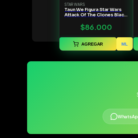
STAR WARS
Taun We Figura Star Wars
Attack Of The Clones Black
Series
$86.000
AGREGAR
ML
WhatsAp