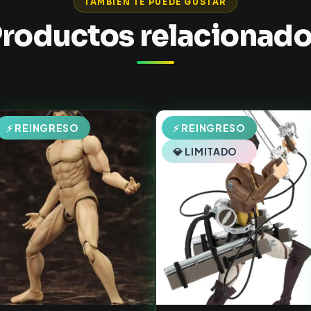
TAMBIÉN TE PUEDE GUSTAR
roductos relacionad
⚡ REINGRESO
⚡ REINGRESO
💎 LIMITADO