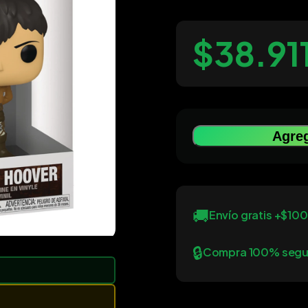
$38.91
Agreg
🚚
Envío gratis +$10
🔒
Compra 100% segu