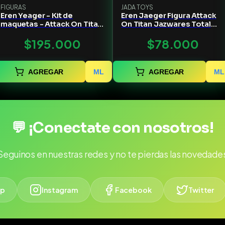
FIGURAS
JADA TOYS
Eren Yeager - Kit de
Eren Jaeger Figura Attack
maquetas - Attack On Titan
On Titan Jazwares Total
- Kotobukiya
Anime
$195.000
$78.000
AGREGAR
ML
AGREGAR
ML
💬 ¡Conectate con nosotros!
Seguinos en nuestras redes y no te pierdas las novedade
p
Instagram
Facebook
Twitter