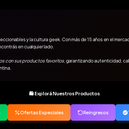
oleccionables y la cultura geek. Con más de 15 años en el mercad
ncontrás en cualquier lado.
os con sus productos favoritos
, garantizando autenticidad, ca
ntina.
🛍️ Explorá Nuestros Productos
s
Ofertas Especiales
Reingresos