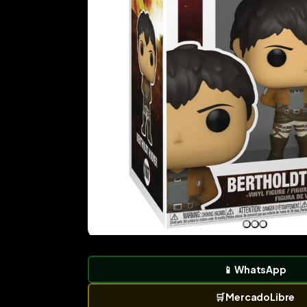
📱
WhatsApp
🛒
MercadoLibre