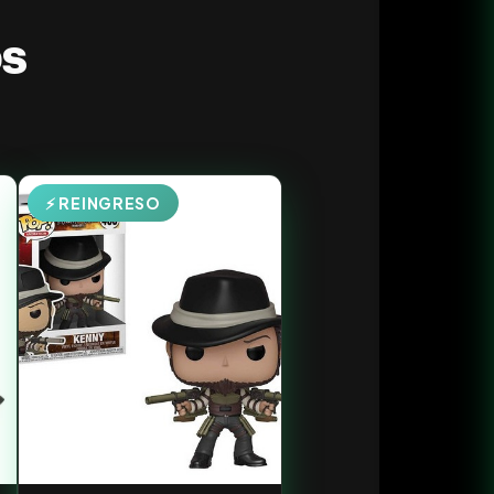
os
⚡ REINGRESO