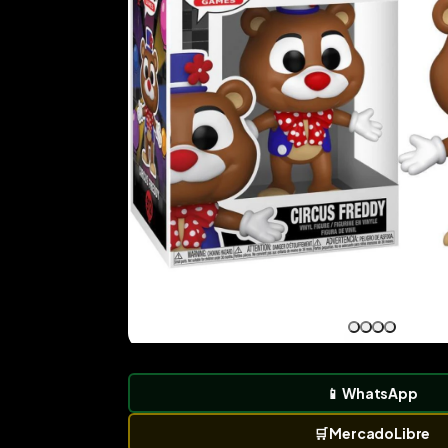
📱
WhatsApp
🛒
MercadoLibre