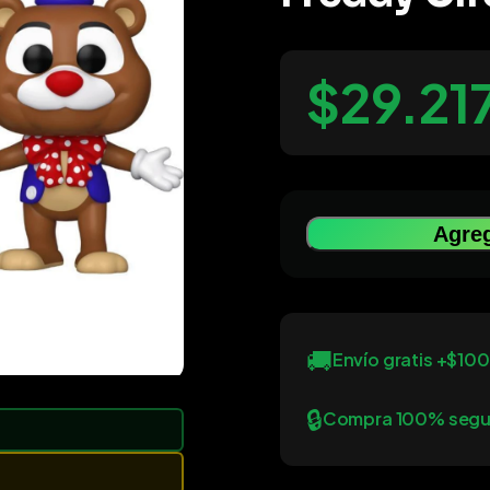
$29.21
Agreg
🚚
Envío gratis +$10
🔒
Compra 100% segu