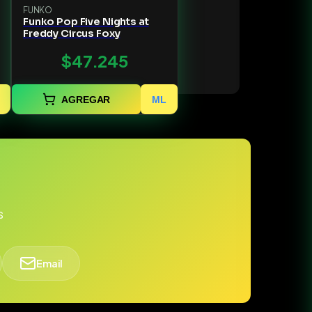
FUNKO
Funko Pop Five Nights at
Freddy Circus Foxy
$47.245
AGREGAR
ML
s
Email