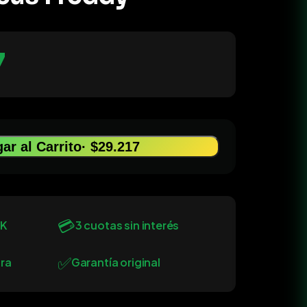
7
ar al Carrito
· $29.217
💳
0K
3 cuotas sin interés
✅
ra
Garantía original