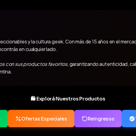
oleccionables y la cultura geek. Con más de 15 años en el mercad
ncontrás en cualquier lado.
os con sus productos favoritos
, garantizando autenticidad, ca
ntina.
🛍️ Explorá Nuestros Productos
s
Ofertas Especiales
Reingresos