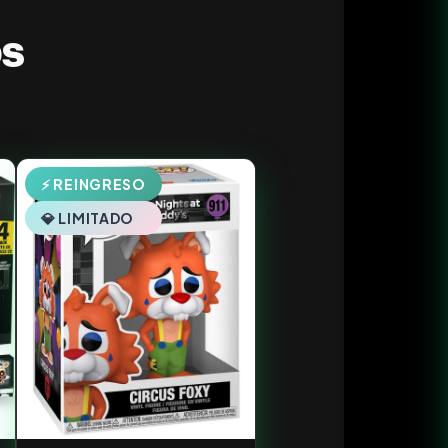
os
⚡ REINGRESO
💎 LIMITADO