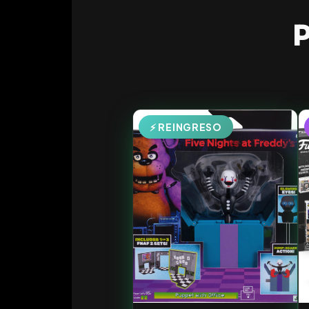
P
⚡ REINGRESO