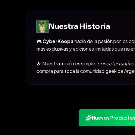
Nuestra Historia
🎮
CyberKoopa
nació de la pasión por los c
más exclusivas y ediciones limitadas que no e
🌟 Nuestra misión es simple:
conectar fanátic
compra para toda la comunidad geek de Arge
Nuevos Producto