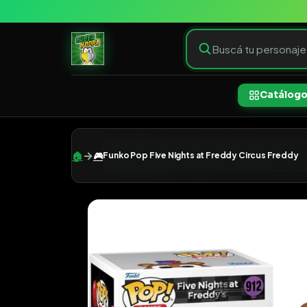
Catálog
→
🏠
🎮
Funko Pop Five Nights at Freddy Circus Freddy