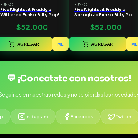
FUNKO
FUNKO
Five Nights at Freddy's
Five Nights at Freddy's
Withered Funko Bitty Pop!
Springtrap Funko Bitty Pop!
Mini-Figure 4-Pack
Mini-Figure 4-Pack
$52.000
$52.000
AGREGAR
ML
AGREGAR
ML
💬 ¡Conectate con nosotros!
Seguinos en nuestras redes y no te pierdas las novedade
p
Instagram
Facebook
Twitter