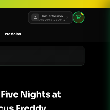
0
Iniciar Sesión
Accede a tu cuenta
Noticias
Five Nights at
cus Freddy