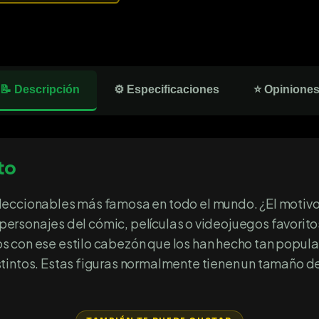
📝 Descripción
⚙️ Especificaciones
⭐ Opinione
to
eccionables más famosa en todo el mundo. ¿El motivo?
os personajes del cómic, películas o videojuegos favori
 con ese estilo cabezón que los han hecho tan popula
tintos. Estas figuras normalmente tienen un tamaño de