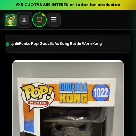
💳
3 CUOTAS SIN INTERÉS
en todos los productos
0
→
🏠
🎮
Funko Pop Godzilla Vs Kong Battle Worn Kong