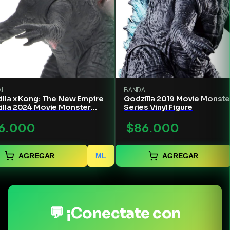
I
BANDAI
lla x Kong: The New Empire
Godzilla 2019 Movie Monste
illa 2024 Movie Monster
Series Vinyl Figure
s Vinyl Figure
6.000
$86.000
AGREGAR
ML
AGREGAR
💬 ¡Conectate con