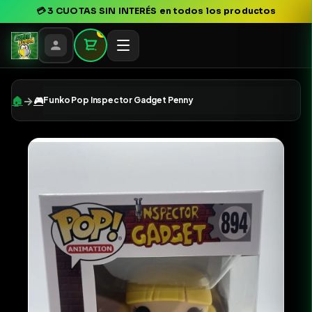
💳
3 CUOTAS SIN INTERÉS
en todos los productos
0
→
🏠
🎮
Funko Pop Inspector Gadget Penny