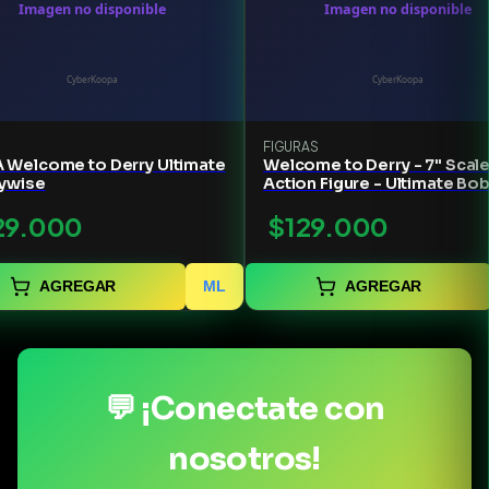
FIGURAS
 Welcome to Derry Ultimate
Welcome to Derry - 7" Scal
ywise
Action Figure - Ultimate Bo
As Pennywise
29.000
$129.000
AGREGAR
ML
AGREGAR
💬 ¡Conectate con
nosotros!