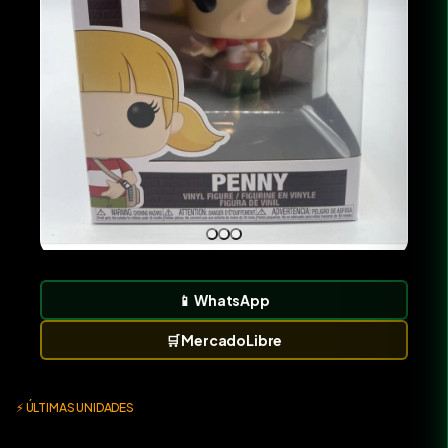
📱
WhatsApp
🛒
MercadoLibre
⚡ ÚLTIMAS UNIDADES