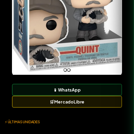
📱
WhatsApp
🛒
MercadoLibre
⚡ ÚLTIMAS UNIDADES