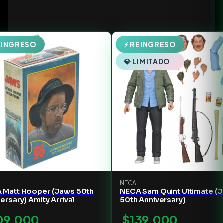
EINGRESO
⚡ REINGRESO
💎 LIMITADO
NECA
 Matt Hooper (Jaws 50th
NECA Sam Quint Ultimate (
ersary) Amity Arrival
50th Anniversary)
09.000
$139.000