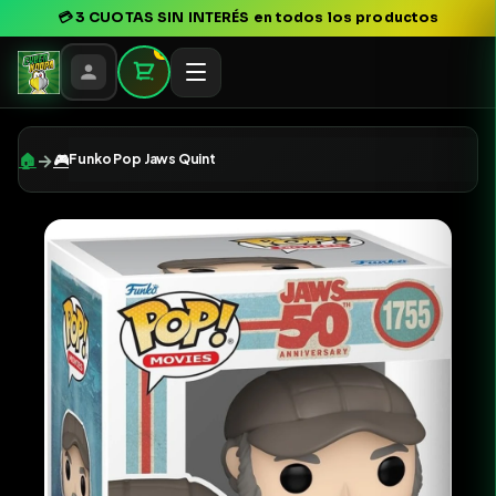
💳
3 CUOTAS SIN INTERÉS
en todos los productos
0
→
🏠
🎮
Funko Pop Jaws Quint