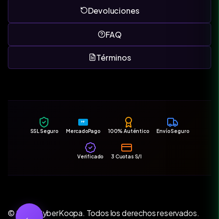
Devoluciones
FAQ
Términos
MP
SSL Seguro
MercadoPago
100% Auténtico
Envío Seguro
Verificado
3 Cuotas S/I
© 2026 CyberKoopa. Todos los derechos reservados.
←