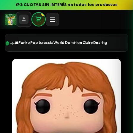
💳
3 CUOTAS SIN INTERÉS
en todos los productos
0
→
🏠
🎮
Funko Pop Jurassic World Dominion Claire Dearing