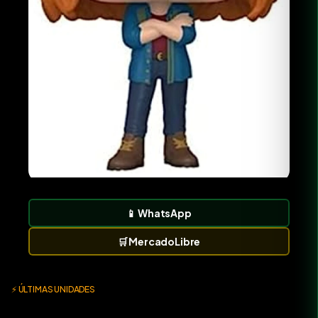
📱
WhatsApp
🛒
MercadoLibre
⚡ ÚLTIMAS UNIDADES