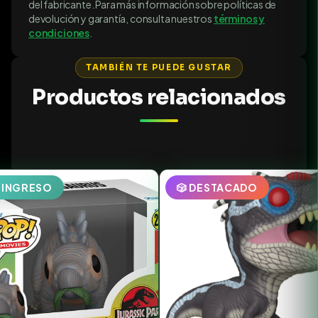
del fabricante. Para más información sobre políticas de
devolución y garantía, consulta nuestros
términos y
condiciones
.
TAMBIÉN TE PUEDE GUSTAR
Productos relacionados
EINGRESO
🎲 DESTACADO