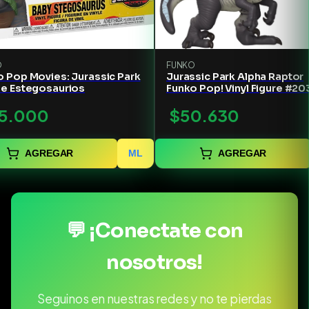
O
FUNKO
o Pop Movies: Jurassic Park
Jurassic Park Alpha Raptor
be Estegosaurios
Funko Pop! Vinyl Figure #20
5.000
$50.630
AGREGAR
ML
AGREGAR
💬 ¡Conectate con
nosotros!
Seguinos en nuestras redes y no te pierdas