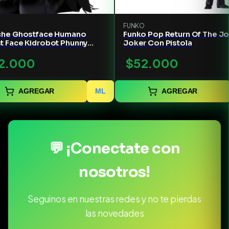
FUNKO
che Ghostface Humano
Funko Pop Return Of The Jo
t Face Kidrobot Phunny
Joker Con Pistola
o tamaño pequeño
2.000
$52.000
AGREGAR
ML
AGREGAR
💬 ¡Conectate con
nosotros!
Seguinos en nuestras redes y no te pierdas
las novedades