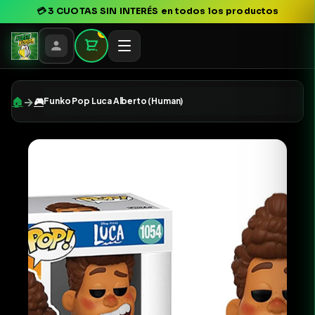
💳
3 CUOTAS SIN INTERÉS
en todos los productos
0
→
🏠
🎮
Funko Pop Luca Alberto (Human)