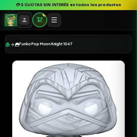
💳
3 CUOTAS SIN INTERÉS
en todos los productos
0
→
🏠
🎮
Funko Pop Moon Knight 1047