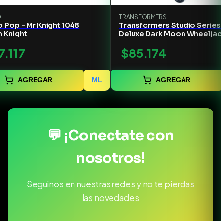
O
TRANSFORMERS
 Pop - Mr Knight 1048
Transformers Studio Series
 Knight
Deluxe Dark Moon Wheelja
(Que)
7.117
$85.174
AGREGAR
ML
AGREGAR
💬 ¡Conectate con
nosotros!
Seguinos en nuestras redes y no te pierdas
las novedades