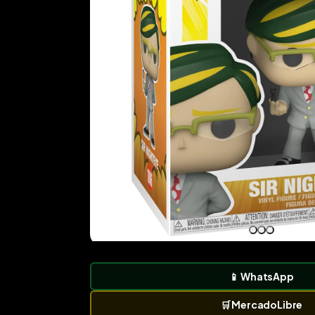
📱
WhatsApp
🛒
MercadoLibre