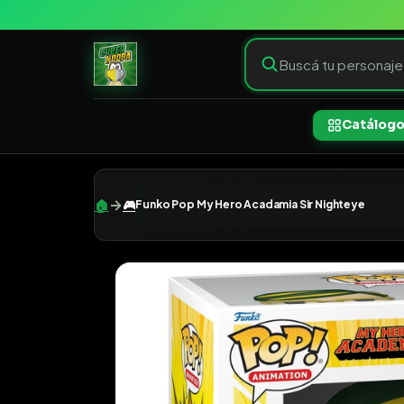
Catálog
→
🏠
🎮
Funko Pop My Hero Acadamia Sir Nighteye