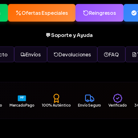
s
Ofertas Especiales
Reingresos
💬 Soporte y Ayuda
cto
Envíos
Devoluciones
FAQ
MP
ro
MercadoPago
100% Auténtico
Envío Seguro
Verificado
3 