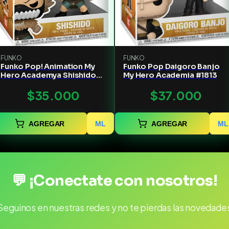
FUNKO
FUNKO
Funko Pop! Animation My
Funko Pop Daigoro Banjo
Hero Academya Shishido
My Hero Academia #1813
#1812
$35.000
$37.000
AGREGAR
ML
AGREGAR
ML
💬 ¡Conectate con nosotros!
Seguinos en nuestras redes y no te pierdas las novedade