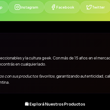
p
Instagram
Facebook
Twitter
oleccionables y la cultura geek. Con más de 15 años en el mercad
ncontrás en cualquier lado.
os con sus productos favoritos
, garantizando autenticidad, ca
ntina.
🛍️ Explorá Nuestros Productos