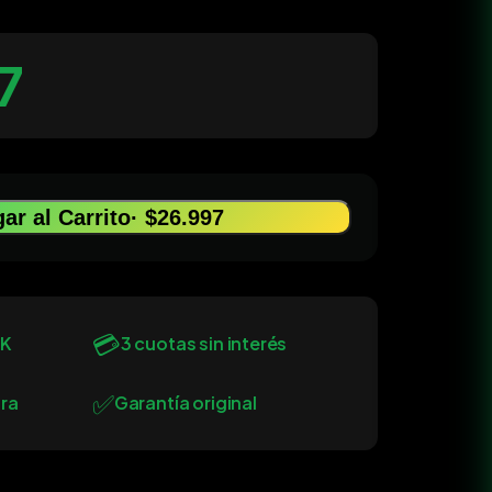
7
ar al Carrito
· $26.997
💳
0K
3 cuotas sin interés
✅
ra
Garantía original