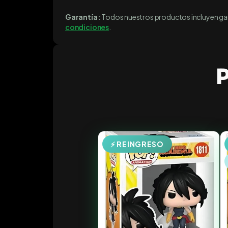
Garantía:
Todos nuestros productos incluyen gara
condiciones
.
P
⚡ REINGRESO