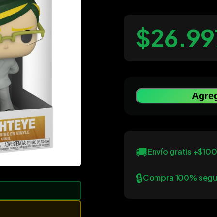
$26.99
Agreg
🚚
Envío gratis +$10
🔒
Compra 100% segu