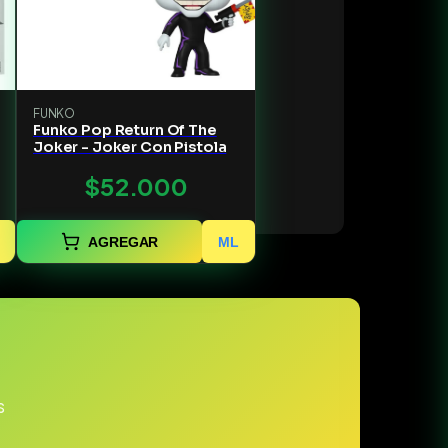
FUNKO
Funko Pop Return Of The
Joker - Joker Con Pistola
$52.000
AGREGAR
ML
s