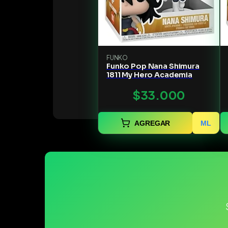
FUNKO
Funko Pop Nana Shimura
1811 My Hero Academia
$33.000
AGREGAR
ML