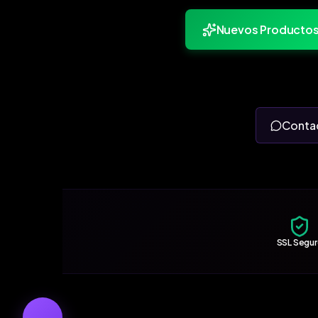
Nuevos Producto
Conta
SSL Segu
←