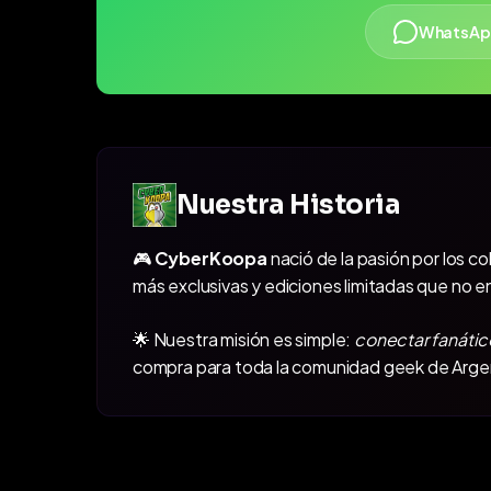
WhatsAp
Nuestra Historia
🎮
CyberKoopa
nació de la pasión por los c
más exclusivas y ediciones limitadas que no e
🌟 Nuestra misión es simple:
conectar fanátic
compra para toda la comunidad geek de Arge