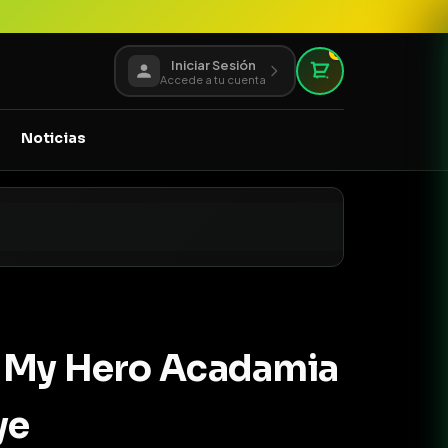
0
Iniciar Sesión
Accede a tu cuenta
Noticias
 My Hero Acadamia
ye