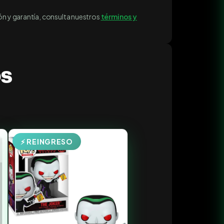
ón y garantía, consulta nuestros
términos y
os
⚡ REINGRESO