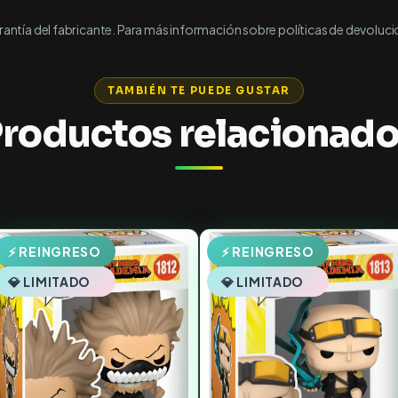
ntía del fabricante. Para más información sobre políticas de devoluci
TAMBIÉN TE PUEDE GUSTAR
roductos relacionad
⚡ REINGRESO
⚡ REINGRESO
💎 LIMITADO
💎 LIMITADO