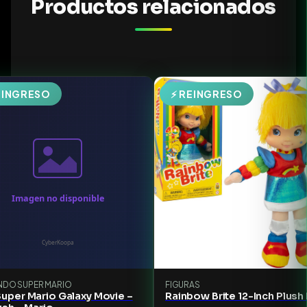
Productos relacionados
EINGRESO
⚡ REINGRESO
NDO SUPER MARIO
FIGURAS
uper Mario Galaxy Movie –
Rainbow Brite 12-Inch Plush 