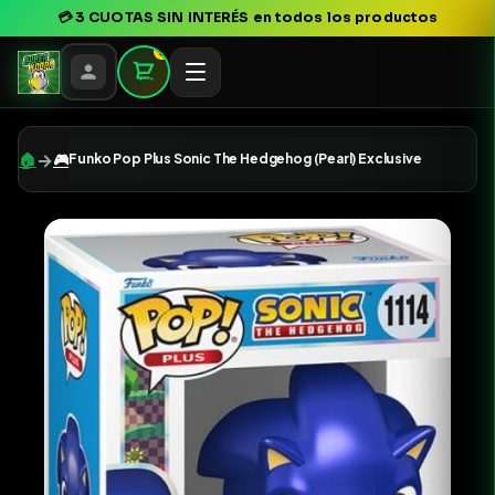
💳
3 CUOTAS SIN INTERÉS
en todos los productos
0
→
🏠
🎮
Funko Pop Plus Sonic The Hedgehog (Pearl) Exclusive