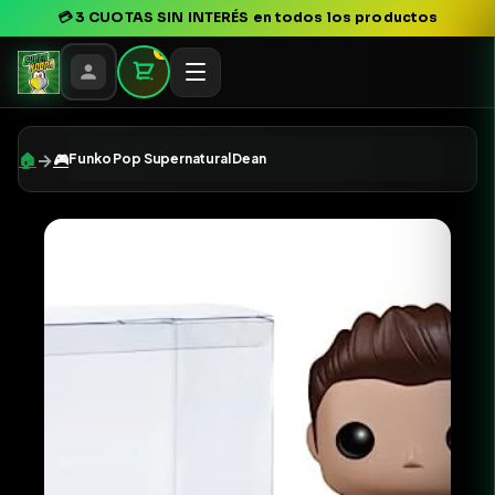
💳
3 CUOTAS SIN INTERÉS
en todos los productos
0
→
🏠
🎮
Funko Pop Supernatural Dean