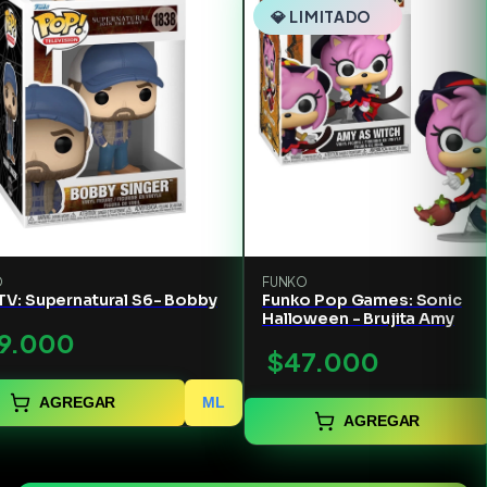
💎 LIMITADO
O
FUNKO
TV: Supernatural S6- Bobby
Funko Pop Games: Sonic
Halloween - Brujita Amy
9.000
$47.000
AGREGAR
ML
AGREGAR