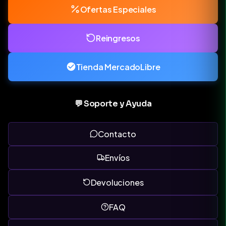
Ofertas Especiales
Reingresos
Tienda MercadoLibre
💬 Soporte y Ayuda
Contacto
Envíos
Devoluciones
FAQ