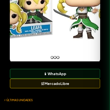
📱
WhatsApp
🛒
MercadoLibre
⚡ ÚLTIMAS UNIDADES