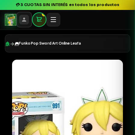
💳
3 CUOTAS SIN INTERÉS
en todos los productos
0
→
🏠
🎮
Funko Pop Sword Art Online Leafa