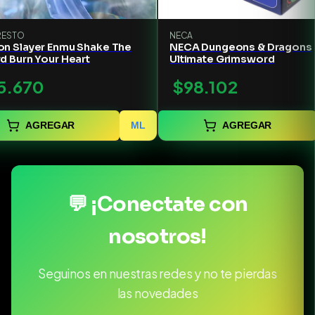
RESTO
NECA
n Slayer Enmu Shake The
NECA Dungeons & Dragons
d Burn Your Heart
Ultimate Grimsword
5.670
$98.102
AGREGAR
ML
AGREGAR
💬 ¡Conectate con
nosotros!
Seguinos en nuestras redes y no te pierdas
las novedades