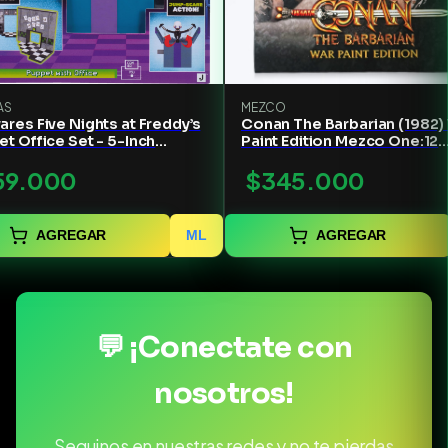
AS
MEZCO
res Five Nights at Freddy’s
Conan The Barbarian (1982)
t Office Set - 5-Inch
Paint Edition Mezco One:12
ulated Figure with
Collective Figure
59.000
$345.000
are Feature Glow-in-
 Eyes and Optical
ama
AGREGAR
ML
AGREGAR
💬 ¡Conectate con
nosotros!
Seguinos en nuestras redes y no te pierdas