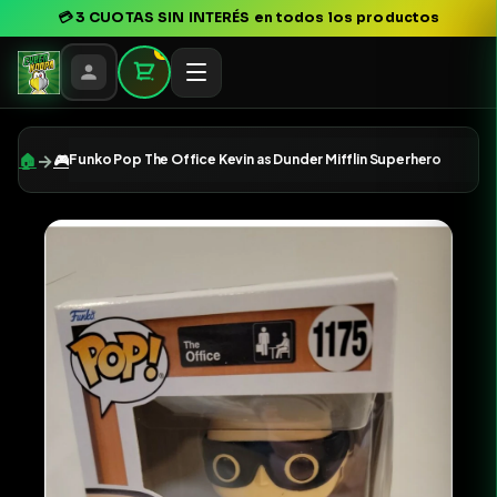
💳
3 CUOTAS SIN INTERÉS
en todos los productos
0
→
🏠
🎮
Funko Pop The Office Kevin as Dunder Mifflin Superhero