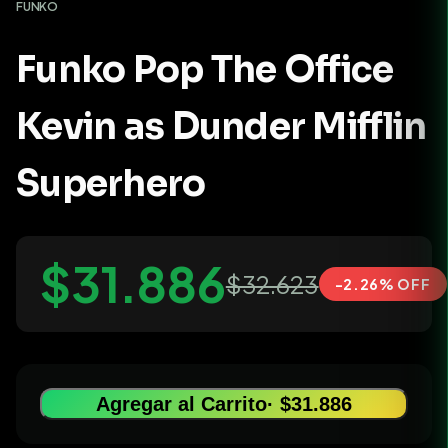
FUNKO
Funko Pop The Office
Kevin as Dunder Mifflin
Superhero
$31.886
$32.623
-2.26% OFF
Agregar al Carrito
· $31.886