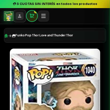
💳
3 CUOTAS SIN INTERÉS
en todos los productos
0
→
🏠
🎮
Funko Pop Thor Love and Thunder Thor