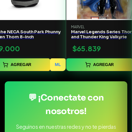
MARVEL
che NECA South Park Phunny
Marvel Legends Series Thor
en Thorn 8-Inch
and Thunder King Valkyrie
9.000
$65.839
AGREGAR
ML
AGREGAR
💬 ¡Conectate con
nosotros!
Seguinos en nuestras redes y no te pierdas