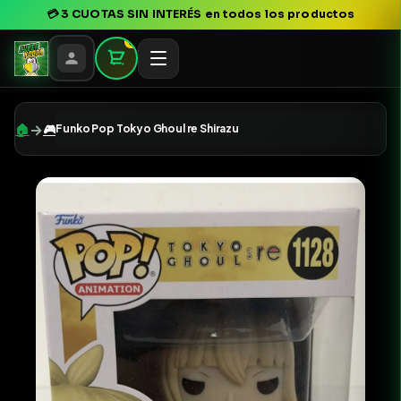
💳
3 CUOTAS SIN INTERÉS
en todos los productos
0
→
🏠
🎮
Funko Pop Tokyo Ghoul re Shirazu