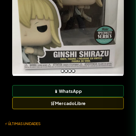
📱
WhatsApp
🛒
MercadoLibre
⚡ ÚLTIMAS UNIDADES