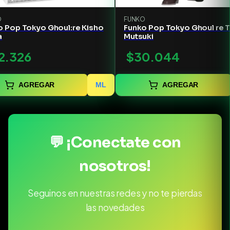
O
FUNKO
o Pop Tokyo Ghoul:re Kisho
Funko Pop Tokyo Ghoul re 
a
Mutsuki
2.326
$30.044
AGREGAR
ML
AGREGAR
💬 ¡Conectate con
nosotros!
Seguinos en nuestras redes y no te pierdas
las novedades