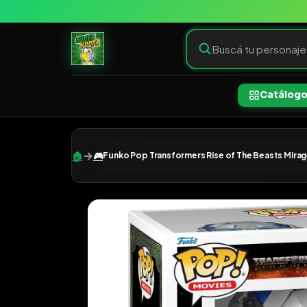
Catálog
→
🏠
🎮
Funko Pop Transformers Rise of The Beasts Mira