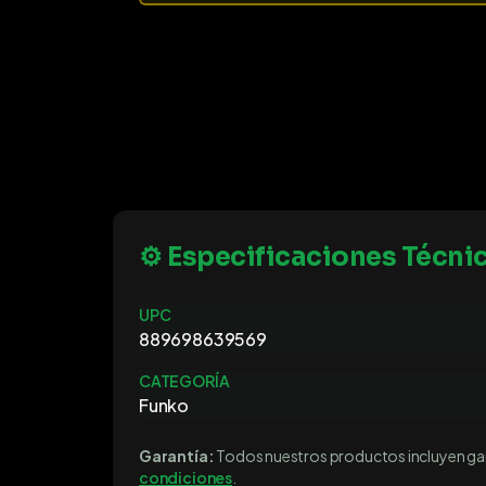
⚙️ Especificaciones Técni
UPC
889698639569
CATEGORÍA
Funko
Garantía:
Todos nuestros productos incluyen gara
condiciones
.