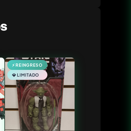
os
⚡ REINGRESO
💎 LIMITADO