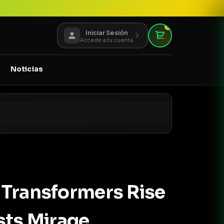
0
Iniciar Sesión
Accede a tu cuenta
Noticias
 Transformers Rise
sts Mirage