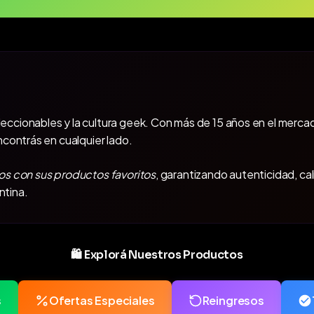
oleccionables y la cultura geek. Con más de 15 años en el mercad
ncontrás en cualquier lado.
os con sus productos favoritos
, garantizando autenticidad, ca
ntina.
🛍️ Explorá Nuestros Productos
s
Ofertas Especiales
Reingresos