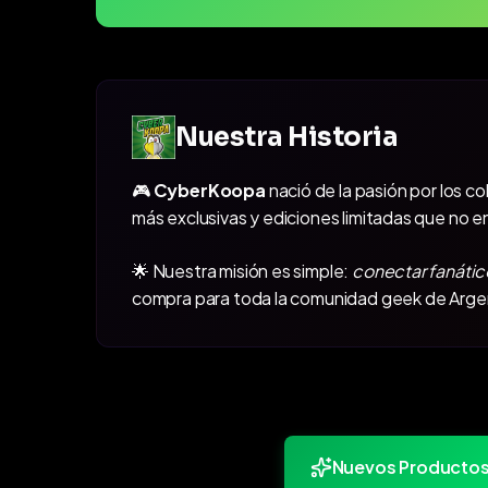
Nuestra Historia
🎮
CyberKoopa
nació de la pasión por los c
más exclusivas y ediciones limitadas que no e
🌟 Nuestra misión es simple:
conectar fanátic
compra para toda la comunidad geek de Arge
Nuevos Producto