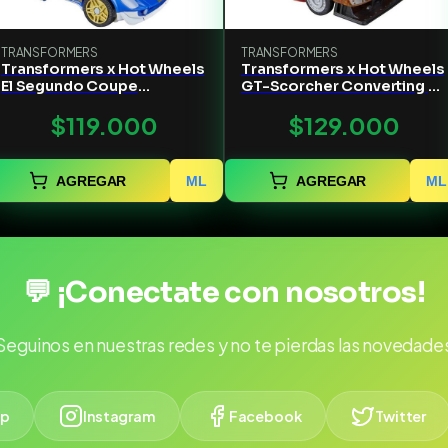
TRANSFORMERS
TRANSFORMERS
Transformers x Hot Wheels
Transformers x Hot Wheels
El Segundo Coupe
GT-Scorcher Converting 5-
Converting 5-In Action
In Action Figure
$119.000
$129.000
Figure
AGREGAR
ML
AGREGAR
ML
💬 ¡Conectate con nosotros!
Seguinos en nuestras redes y no te pierdas las novedade
p
Instagram
Facebook
Twitter