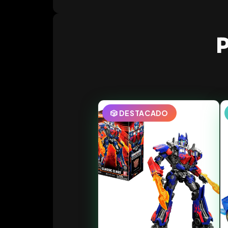
P
🎲 DESTACADO