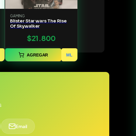
GAMING
Blister Star wars The Rise
Of Skywalker
$21.800
AGREGAR
ML
s
Email