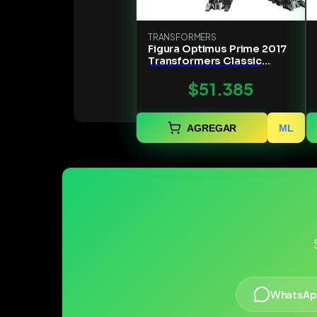
TRANSFORMERS
Figura Optimus Prime 2017
Transformers Classic
Class-blokees
$51.385
AGREGAR
ML
WhatsAp