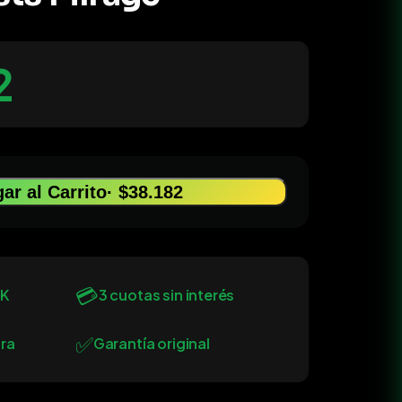
2
ar al Carrito
· $38.182
💳
0K
3 cuotas sin interés
✅
ra
Garantía original