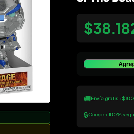
$38.18
Agreg
🚚
Envío gratis +$10
🔒
Compra 100% segu