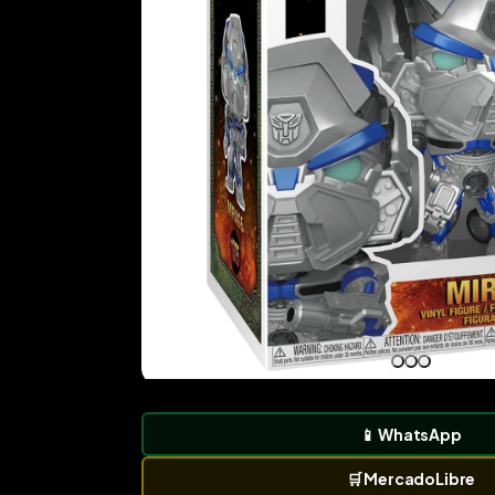
📱
WhatsApp
🛒
MercadoLibre