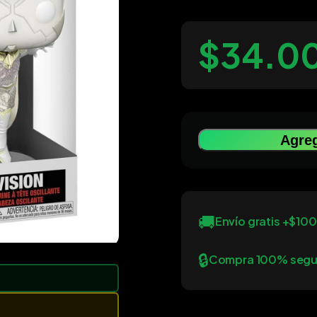
$34.0
Agreg
🚚
Envío gratis +$10
🔒
Compra 100% segu