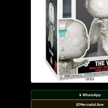
📱
WhatsApp
🛒
MercadoLibre