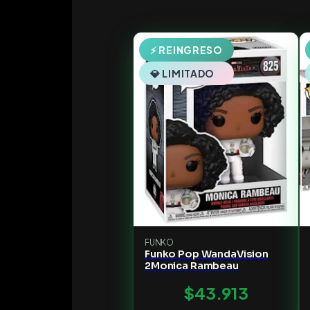
⚡ REINGRESO
💎 LIMITADO
FUNKO
Funko Pop WandaVision
2Monica Rambeau
$43.913