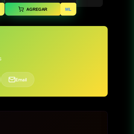
and Optical Diorama
AGREGAR
ML
s
Email