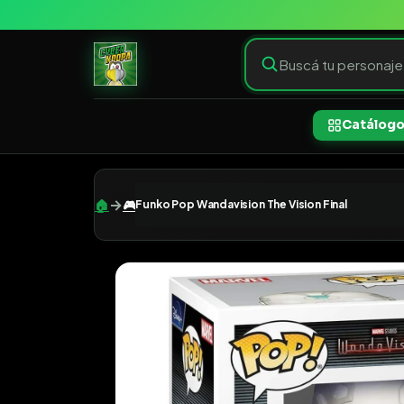
Catálog
→
🏠
🎮
Funko Pop Wandavision The Vision Final