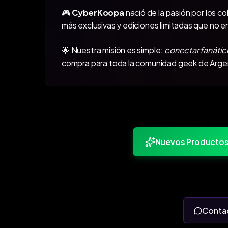
🎮
CyberKoopa
nació de la pasión por los c
más exclusivas y ediciones limitadas que no e
🌟 Nuestra misión es simple:
conectar fanátic
compra para toda la comunidad geek de Arge
Nuevos Producto
Conta