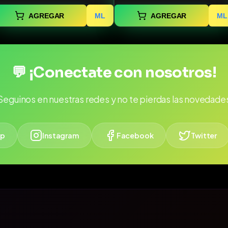
AGREGAR
ML
AGREGAR
ML
💬 ¡Conectate con nosotros!
Seguinos en nuestras redes y no te pierdas las novedade
p
Instagram
Facebook
Twitter