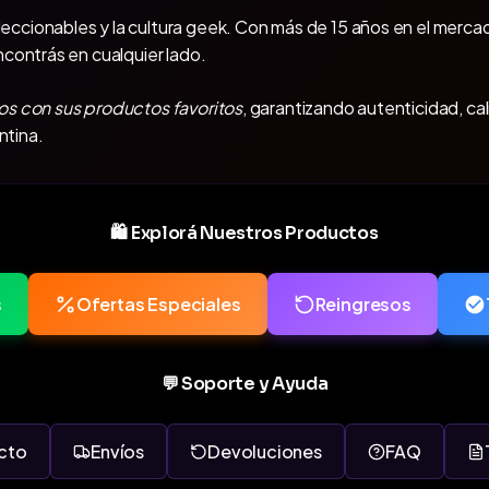
oleccionables y la cultura geek. Con más de 15 años en el mercad
ncontrás en cualquier lado.
os con sus productos favoritos
, garantizando autenticidad, ca
ntina.
🛍️ Explorá Nuestros Productos
s
Ofertas Especiales
Reingresos
💬 Soporte y Ayuda
cto
Envíos
Devoluciones
FAQ