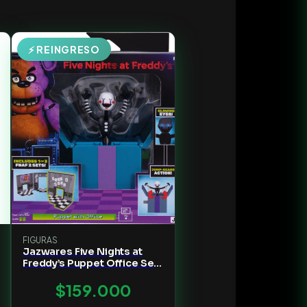
⚡ REINGRESO
FIGURAS
Jazwares Five Nights at
Freddy’s Puppet Office Set
- 5-Inch Articulated Figure
$159.000
with Jumpscare Feature
Glow-in-The-Dark Eyes