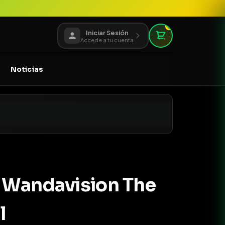
0
Iniciar Sesión
Accede a tu cuenta
Noticias
 Wandavision The
l