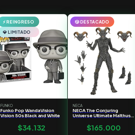
⚡ REINGRESO
🎲 DESTACADO
💎 LIMITADO
FUNKO
NECA
Funko Pop WandaVision
NECA The Conjuring
Vision 50s Black and White
Universe Ultimate Malthus
the Demon Action Figure -
$34.132
$165.000
7" Scale