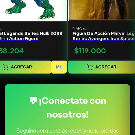
L
MARVEL
el Legends Series Hulk 2099
Figura De Acción Marvel Le
6-in Action Figure
Series Avengers Iron Spide
(aaron Davis)
38.204
$119.000
AGREGAR
ML
AGREGAR
💬 ¡Conectate con
nosotros!
Seguinos en nuestras redes y no te pierdas