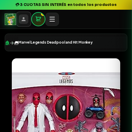
💳
3 CUOTAS SIN INTERÉS
en todos los productos
0
→
🏠
🎮
Marvel Legends Deadpool and Hit Monkey