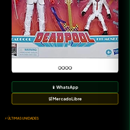
📱
WhatsApp
🛒
MercadoLibre
⚡ ÚLTIMAS UNIDADES