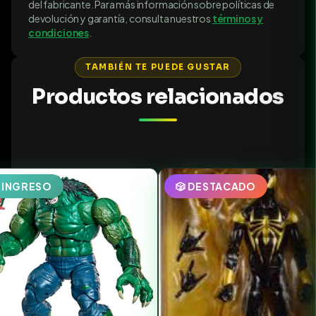
del fabricante. Para más información sobre políticas de
devolución y garantía, consulta nuestros
términos y
condiciones
.
TAMBIÉN TE PUEDE GUSTAR
Productos relacionados
EINGRESO
🎲 DESTACADO