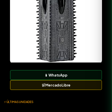
📱
WhatsApp
🛒
MercadoLibre
⚡ ÚLTIMAS UNIDADES