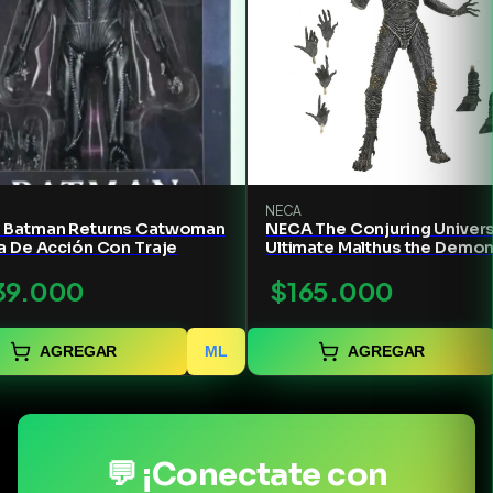
NECA
 Batman Returns Catwoman
NECA The Conjuring Univer
a De Acción Con Traje
Ultimate Malthus the Demo
Action Figure - 7" Scale
39.000
$165.000
AGREGAR
ML
AGREGAR
💬 ¡Conectate con