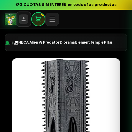
💳
3 CUOTAS SIN INTERÉS
en todos los productos
0
→
🏠
🎮
NECA Alien Vs Predator Diorama Element Temple Pillar