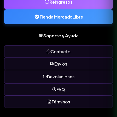
Reingresos
Tienda MercadoLibre
💬 Soporte y Ayuda
Contacto
Envíos
Devoluciones
FAQ
Términos