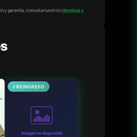
ón y garantía, consulta nuestros
términos y
os
⚡ REINGRESO