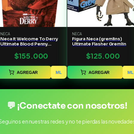
NECA
NECA
Neca It Welcome To Derry
Figura Neca (gremlins)
Ultimate Blood Penny
Ultimate Flasher Gremlin
Figura
$155.000
$125.000
AGREGAR
ML
AGREGAR
ML
💬 ¡Conectate con nosotros!
Seguinos en nuestras redes y no te pierdas las novedade