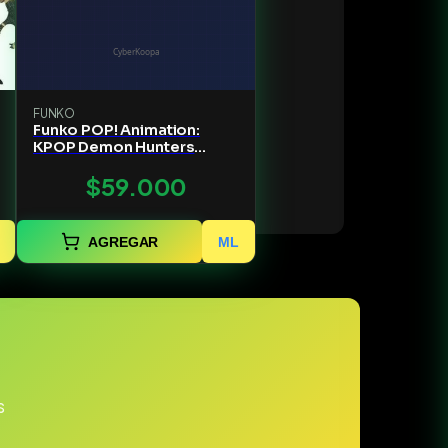
FUNKO
Funko POP! Animation:
KPOP Demon Hunters
Bobby Vinyl Figure #2432
$59.000
AGREGAR
ML
s