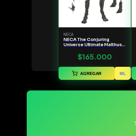
NECA
NECA The Conjuring
Universe Ultimate Malthus
the Demon Action Figure -
$165.000
7" Scale
AGREGAR
ML