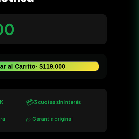
00
r al Carrito
· $119.000
💳
0K
3 cuotas sin interés
✅
ra
Garantía original