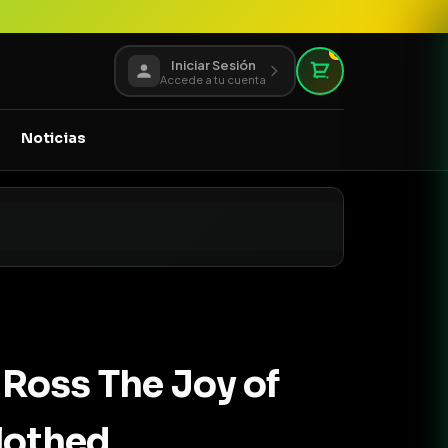
0
Iniciar Sesión
Accede a tu cuenta
Noticias
Ross The Joy of
lothed