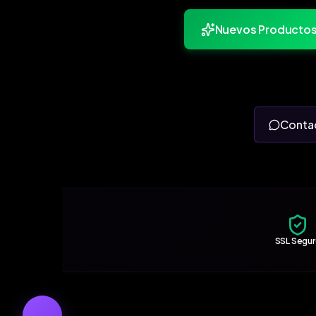
Nuevos Producto
Conta
SSL Segu
←