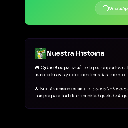
WhatsAp
Nuestra Historia
🎮
CyberKoopa
nació de la pasión por los c
más exclusivas y ediciones limitadas que no e
🌟 Nuestra misión es simple:
conectar fanátic
compra para toda la comunidad geek de Arge