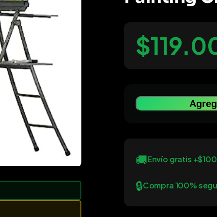
$119.0
Agrega
🚚
Envío gratis +$10
🔒
Compra 100% segu