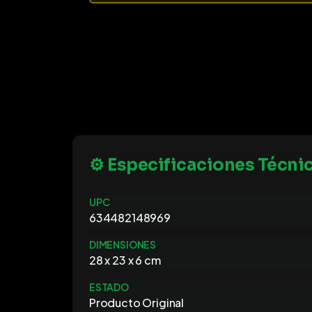
⚙️ Especificaciones Técni
UPC
634482148969
DIMENSIONES
28 x 23 x 6 cm
ESTADO
Producto Original