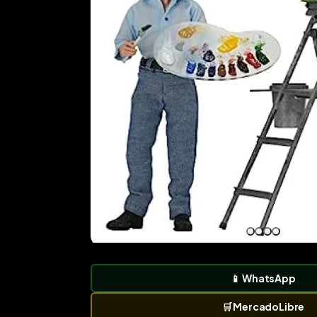
📱
WhatsApp
🛒
MercadoLibre