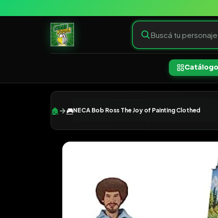
Catálog
→
🏠
🎮
NECA Bob Ross The Joy of Painting Clothed