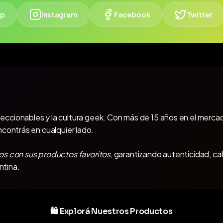
p
Instagram
Facebook
Twitter
oleccionables y la cultura geek. Con más de 15 años en el mercad
ncontrás en cualquier lado.
os con sus productos favoritos
, garantizando autenticidad, ca
ntina.
🛍️ Explorá Nuestros Productos