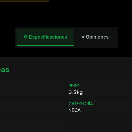
⚙️ Especificaciones
⭐ Opiniones
cas
PESO
0.3 kg
CATEGORÍA
NECA