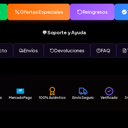
s
Ofertas Especiales
Reingresos
💬 Soporte y Ayuda
cto
Envíos
Devoluciones
FAQ
MP
ro
MercadoPago
100% Auténtico
Envío Seguro
Verificado
3 