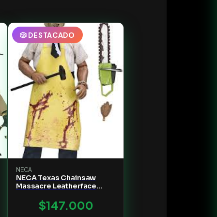
🎲 DESTACADO
NECA
NECA Texas Chainsaw
Massacre Leatherface
Clothed
$147.000