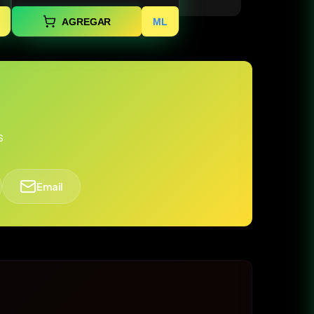
AGREGAR
ML
s
Email