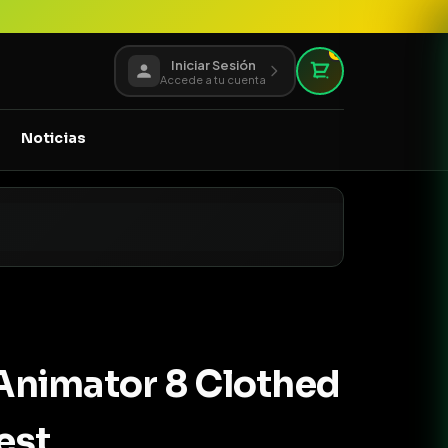
0
Iniciar Sesión
Accede a tu cuenta
Noticias
nimator 8 Clothed
est