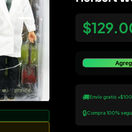
$129.0
Agrega
🚚
Envío gratis +$10
🔒
Compra 100% segu