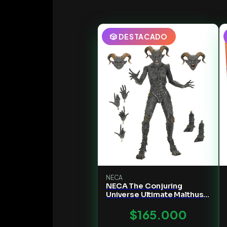
🎲 DESTACADO
NECA
NECA The Conjuring
Universe Ultimate Malthus
the Demon Action Figure -
$165.000
7" Scale