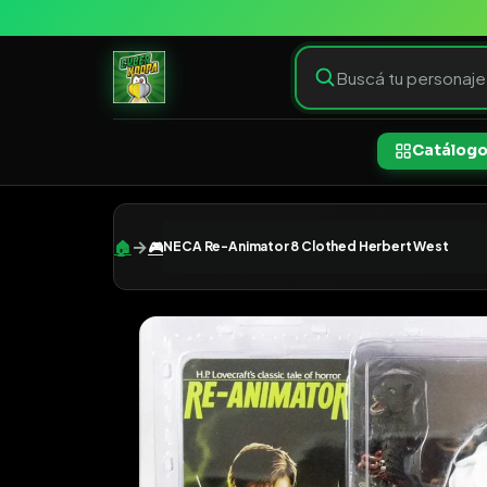
Catálog
→
🏠
🎮
NECA Re-Animator 8 Clothed Herbert West