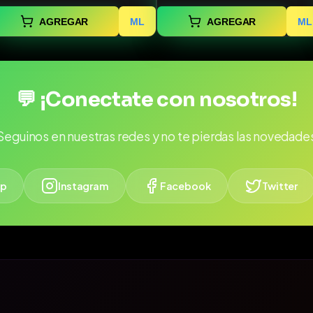
AGREGAR
ML
AGREGAR
ML
💬 ¡Conectate con nosotros!
Seguinos en nuestras redes y no te pierdas las novedade
p
Instagram
Facebook
Twitter