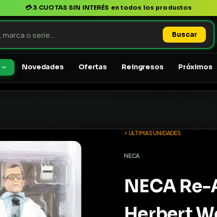
💳
3 CUOTAS SIN INTERÉS
en todos los productos
Buscar
Novedades
Ofertas
Reingresos
Próximos
o
⚡ ÚLTIMAS UNIDADES
NECA
NECA Re-A
Herbert W