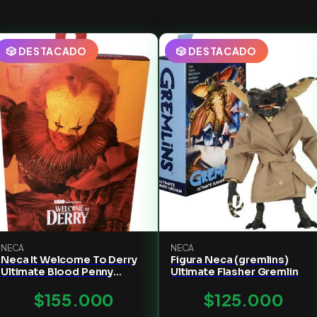
🎲 DESTACADO
🎲 DESTACADO
NECA
NECA
Neca It Welcome To Derry
Figura Neca (gremlins)
Ultimate Blood Penny
Ultimate Flasher Gremlin
Figura
$155.000
$125.000