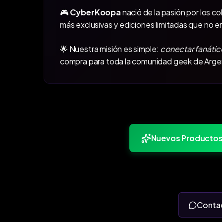
🎮
CyberKoopa
nació de la pasión por los c
más exclusivas y ediciones limitadas que no e
🌟 Nuestra misión es simple:
conectar fanátic
compra para toda la comunidad geek de Arge
Nuevos Producto
Conta