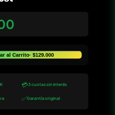
00
r al Carrito
· $129.000
💳
0K
3 cuotas sin interés
✅
ra
Garantía original