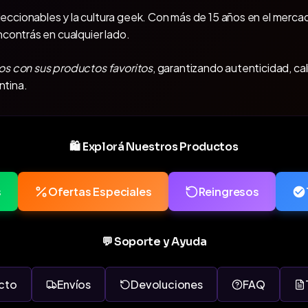
oleccionables y la cultura geek. Con más de 15 años en el mercad
ncontrás en cualquier lado.
os con sus productos favoritos
, garantizando autenticidad, ca
ntina.
🛍️ Explorá Nuestros Productos
s
Ofertas Especiales
Reingresos
💬 Soporte y Ayuda
cto
Envíos
Devoluciones
FAQ