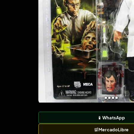
📱
WhatsApp
🛒
MercadoLibre