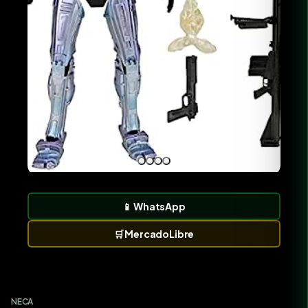
📱
WhatsApp
🛒
MercadoLibre
NECA