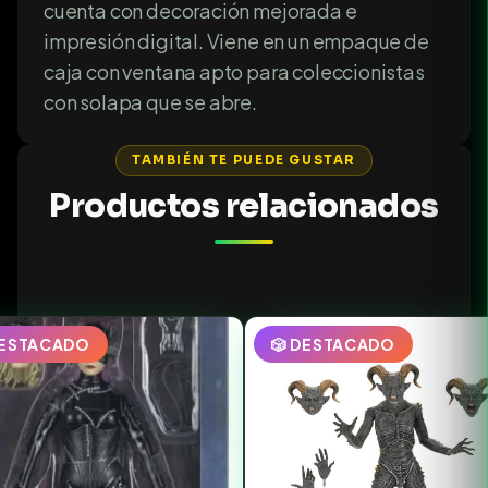
cuenta con decoración mejorada e
impresión digital. Viene en un empaque de
caja con ventana apto para coleccionistas
con solapa que se abre.
TAMBIÉN TE PUEDE GUSTAR
Productos relacionados
DESTACADO
🎲 DESTACADO