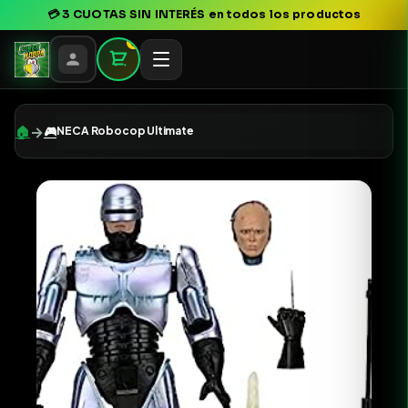
💳
3 CUOTAS SIN INTERÉS
en todos los productos
0
→
🏠
🎮
NECA Robocop Ultimate