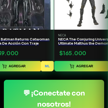
NECA
 Batman Returns Catwoman
NECA The Conjuring Univer
a De Acción Con Traje
Ultimate Malthus the Demo
Action Figure - 7" Scale
39.000
$165.000
AGREGAR
ML
AGREGAR
💬 ¡Conectate con
nosotros!