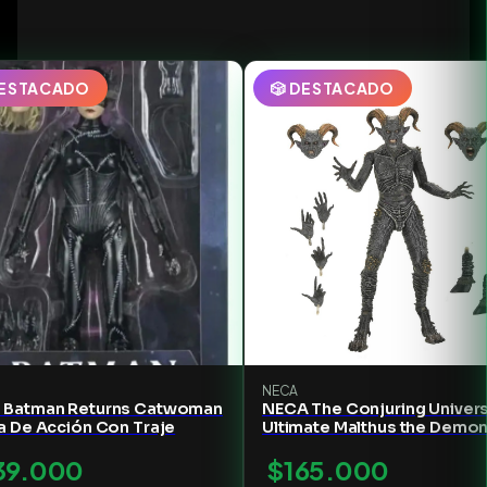
DESTACADO
🎲 DESTACADO
NECA
 Batman Returns Catwoman
NECA The Conjuring Univer
a De Acción Con Traje
Ultimate Malthus the Demo
Action Figure - 7" Scale
39.000
$165.000