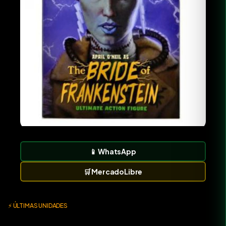
📱
WhatsApp
🛒
MercadoLibre
⚡ ÚLTIMAS UNIDADES