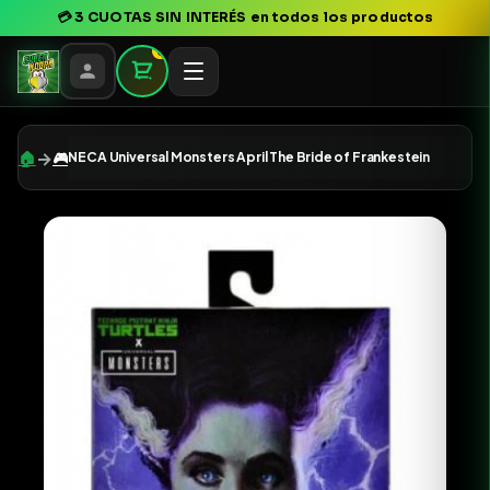
💳
3 CUOTAS SIN INTERÉS
en todos los productos
0
→
🏠
🎮
NECA Universal Monsters April The Bride of Frankestein