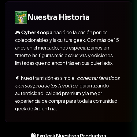
Nuestra Historia
🎮
CyberKoopa
nació de la pasión por los
coleccionables y la cultura geek. Con más de 15
años en el mercado, nos especializamos en
traerte las figuras más exclusivas y ediciones
limitadas que no encontrás en cualquier lado.
🌟 Nuestra misión es simple:
conectar fanáticos
con sus productos favoritos
, garantizando
autenticidad, calidad premium y la mejor
experiencia de compra para toda la comunidad
geek de Argentina.
🛍️ Explorá Nuestros Productos