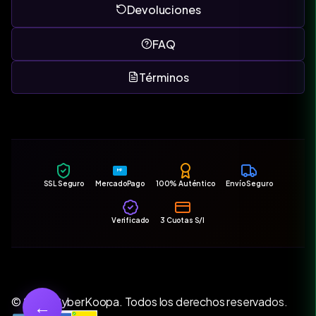
Devoluciones
FAQ
Términos
MP
SSL Seguro
MercadoPago
100% Auténtico
Envío Seguro
Verificado
3 Cuotas S/I
© 2026 CyberKoopa. Todos los derechos reservados.
←