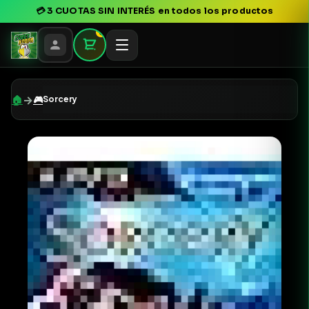
💳
3 CUOTAS SIN INTERÉS
en todos los productos
0
→
🏠
🎮
Sorcery