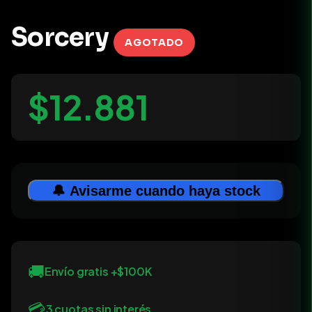
Sorcery
AGOTADO
$12.881
🔔 Avisarme cuando haya stock
🚚
Envío gratis +$100K
💳
3 cuotas sin interés