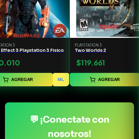
TATION 3
PLAYSTATION 3
Effect 3 Playstation 3 Fisico
Two Worlds 2
0.010
$119.661
AGREGAR
ML
AGREGAR
💬 ¡Conectate con
nosotros!