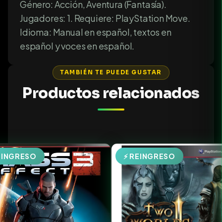
Género: Acción, Aventura (Fantasía).
Jugadores: 1. Requiere: PlayStation Move.
Idioma: Manual en español, textos en
español y voces en español.
TAMBIÉN TE PUEDE GUSTAR
Productos relacionados
EINGRESO
⚡ REINGRESO