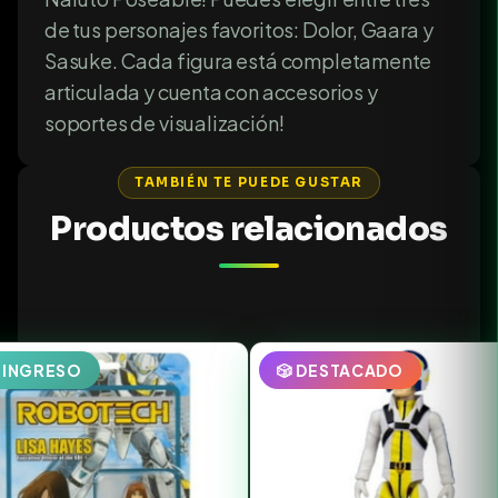
de tus personajes favoritos: Dolor, Gaara y
Sasuke. Cada figura está completamente
articulada y cuenta con accesorios y
soportes de visualización!
TAMBIÉN TE PUEDE GUSTAR
Productos relacionados
EINGRESO
🎲 DESTACADO