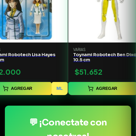
S
VARIAS
ami Robotech Lisa Hayes
Toynami Robotech Ben Dix
cm
10.5 cm
2.000
$51.652
AGREGAR
ML
AGREGAR
💬 ¡Conectate con