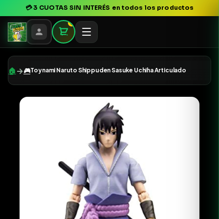
💳
3 CUOTAS SIN INTERÉS
en todos los productos
0
→
🏠
🎮
Toynami Naruto Shippuden Sasuke Uchiha Articulado