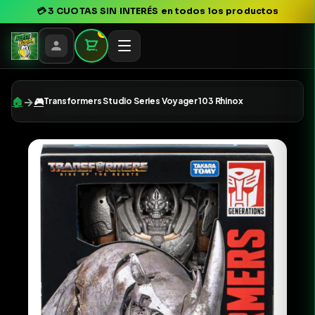
💳
3 CUOTAS SIN INTERÉS
en todos los productos
0
→
🏠
🎮
Transformers Studio Series Voyager 103 Rhinox