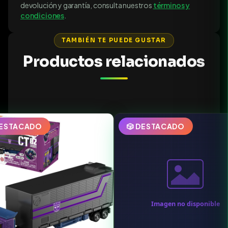
devolución y garantía, consulta nuestros
términos y
condiciones
.
TAMBIÉN TE PUEDE GUSTAR
Productos relacionados
DESTACADO
🎲 DESTACADO