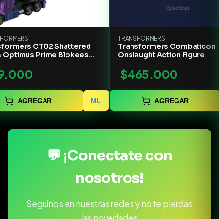
SFORMERS
TRANSFORMERS
sformers CT02 Shattered
Transformers Combaticon
s Optimus Prime Blokees
Onslaught Action Figure
ls Model Kit
9.000
$465.000
AGREGAR
ML
AGREGAR
💬 ¡Conectate con
nosotros!
Seguinos en nuestras redes y no te pierdas
las novedades