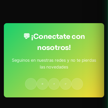
💬 ¡Conectate con
nosotros!
Seguinos en nuestras redes y no te pierdas
las novedades