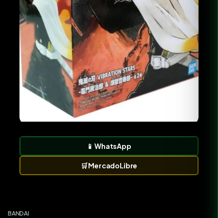
📱
WhatsApp
🛒
MercadoLibre
BANDAI