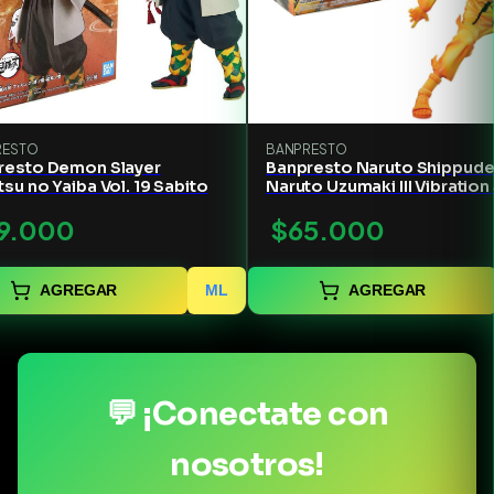
RESTO
BANPRESTO
resto Demon Slayer
Banpresto Naruto Shippud
su no Yaiba Vol. 19 Sabito
Naruto Uzumaki III Vibration
9.000
$65.000
AGREGAR
ML
AGREGAR
💬 ¡Conectate con
nosotros!