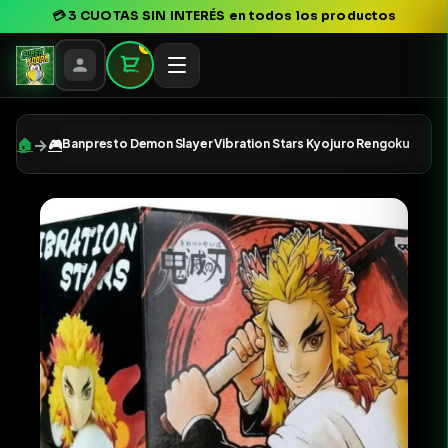
💳
3 CUOTAS SIN INTERÉS
en todos los productos
0
→
🏠
🎮
Banpresto Demon Slayer Vibration Stars Kyojuro Rengoku