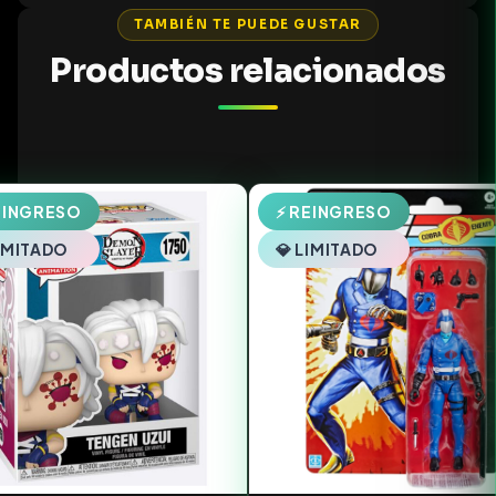
TAMBIÉN TE PUEDE GUSTAR
Productos relacionados
EINGRESO
⚡ REINGRESO
LIMITADO
💎 LIMITADO