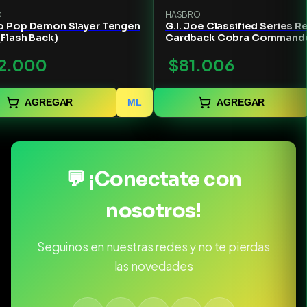
O
HASBRO
o Pop Demon Slayer Tengen
G.I. Joe Classified Series R
(Flash Back)
Cardback Cobra Command
2.000
$81.006
AGREGAR
ML
AGREGAR
💬 ¡Conectate con
nosotros!
Seguinos en nuestras redes y no te pierdas
las novedades