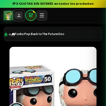
💳
3 CUOTAS SIN INTERÉS
en todos los productos
0
→
🏠
🎮
Funko Pop Back to The Future Doc