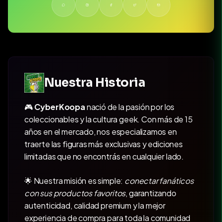
Nuestra Historia
🎮
CyberKoopa
nació de la pasión por los
coleccionables y la cultura geek. Con más de 15
años en el mercado, nos especializamos en
traerte las figuras más exclusivas y ediciones
limitadas que no encontrás en cualquier lado.
🌟 Nuestra misión es simple:
conectar fanáticos
con sus productos favoritos
, garantizando
autenticidad, calidad premium y la mejor
experiencia de compra para toda la comunidad