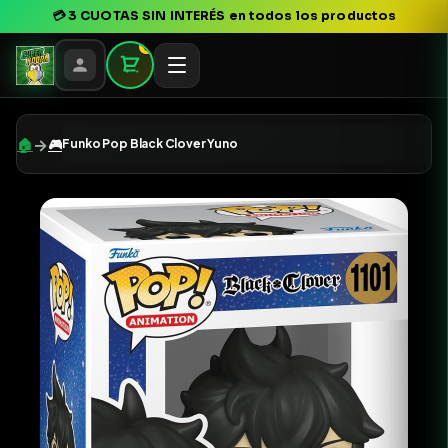
💳
3 CUOTAS SIN INTERÉS
en todos los productos
0
→
🏠
🎮
Funko Pop Black Clover Yuno