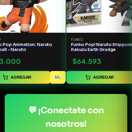
O
FUNKO
o Pop Animation: Naruto
Funko Pop! Naruto Shippud
all - Naruto
Kakuzu Earth Grudge
3.000
$64.593
AGREGAR
ML
AGREGAR
💬 ¡Conectate con
nosotros!