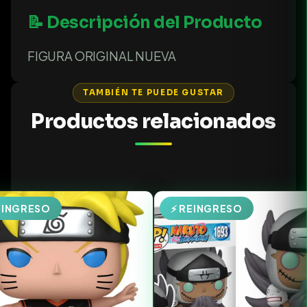
📝 Descripción del Producto
FIGURA ORIGINAL NUEVA
TAMBIÉN TE PUEDE GUSTAR
Productos relacionados
EINGRESO
⚡ REINGRESO