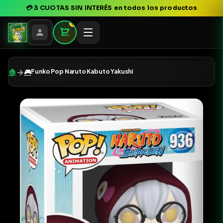
💳
3 CUOTAS SIN INTERÉS
en todos los productos
0
→
🏠
🎮
Funko Pop Naruto Kabuto Yakushi