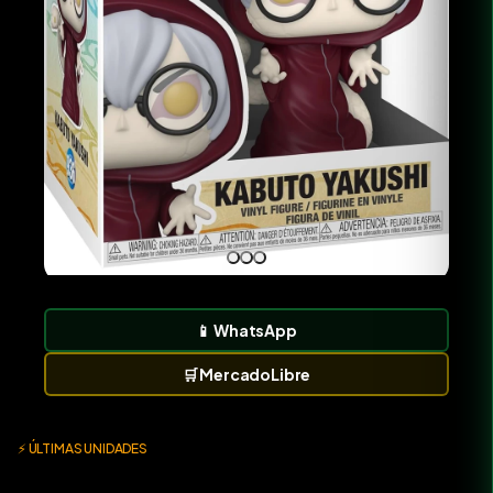
📱
WhatsApp
🛒
MercadoLibre
⚡ ÚLTIMAS UNIDADES