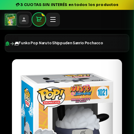
💳
3 CUOTAS SIN INTERÉS
en todos los productos
0
→
🏠
🎮
Funko Pop Naruto Shippuden Sanrio Pochacco