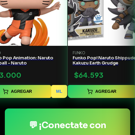
O
FUNKO
o Pop Animation: Naruto
Funko Pop! Naruto Shippud
all - Naruto
Kakuzu Earth Grudge
3.000
$64.593
AGREGAR
ML
AGREGAR
💬 ¡Conectate con