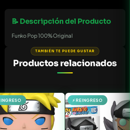
📝 Descripción del Producto
Funko Pop 100% Original
TAMBIÉN TE PUEDE GUSTAR
Productos relacionados
EINGRESO
⚡ REINGRESO