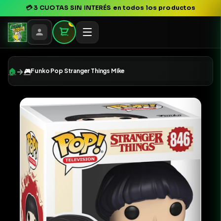
💳
3 CUOTAS SIN INTERÉS
en todos los productos
0
→
🏠
🎮
Funko Pop Stranger Things Mike