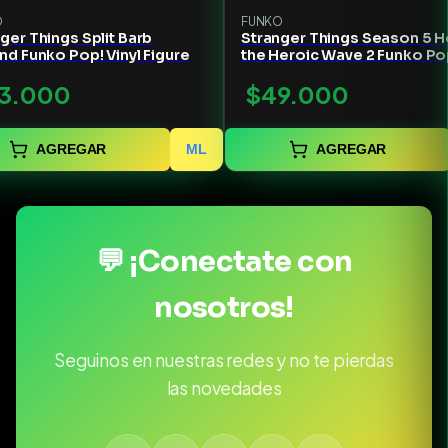
O
FUNKO
ger Things Split Barb
Stranger Things Season 5 H
nd Funko Pop! Vinyl Figure
the Heroic Wave 2 Funko Po
Vinyl Figure #1810
3.000
$49.000
AGREGAR
ML
AGREGAR
💬 ¡Conectate con
nosotros!
Seguinos en nuestras redes y no te pierdas
las novedades