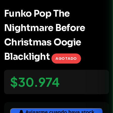
Funko Pop The
Nightmare Before
Christmas Oogie
Blacklight
AGOTADO
$30.974
🔔 Avisarme cuando haya stock