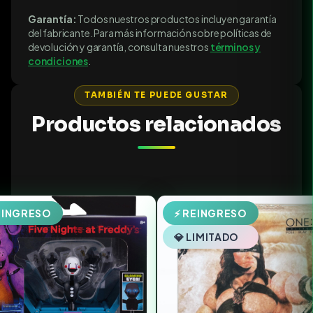
Garantía:
Todos nuestros productos incluyen garantía
del fabricante. Para más información sobre políticas de
devolución y garantía, consulta nuestros
términos y
condiciones
.
TAMBIÉN TE PUEDE GUSTAR
Productos relacionados
EINGRESO
⚡ REINGRESO
💎 LIMITADO