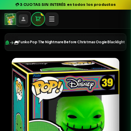
💳
3 CUOTAS SIN INTERÉS
en todos los productos
0
→
🏠
🎮
Funko Pop The Nightmare Before Christmas Oogie Blacklight