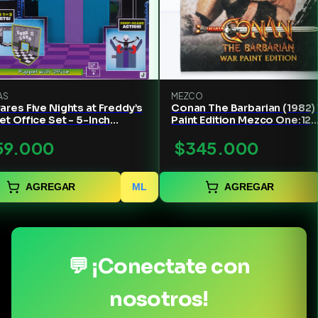
AS
MEZCO
res Five Nights at Freddy’s
Conan The Barbarian (1982)
t Office Set - 5-Inch
Paint Edition Mezco One:12
ulated Figure with
Collective Figure
59.000
$345.000
are Feature Glow-in-
 Eyes and Optical
ama
AGREGAR
ML
AGREGAR
💬 ¡Conectate con
nosotros!