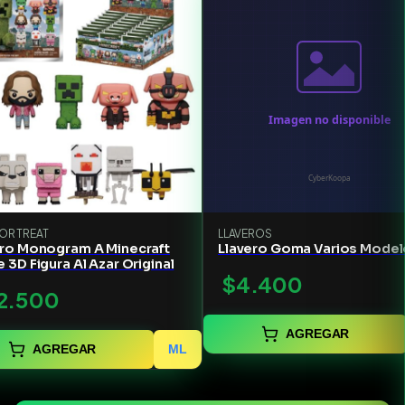
 OR TREAT
LLAVEROS
ero Monogram A Minecraft
Llavero Goma Varios Mode
 3D Figura Al Azar Original
$4.400
2.500
AGREGAR
AGREGAR
ML