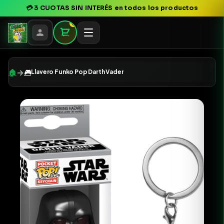
💳
3 CUOTAS SIN INTERÉS
en todos los productos
0
→
🏠
🎮
Llavero Funko Pop Darth Vader