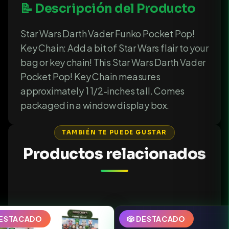
📝 Descripción del Producto
Star Wars Darth Vader Funko Pocket Pop!
Key Chain: Add a bit of Star Wars flair to your
bag or key chain! This Star Wars Darth Vader
Pocket Pop! Key Chain measures
approximately 1 1/2-inches tall. Comes
packaged in a window display box.
TAMBIÉN TE PUEDE GUSTAR
Productos relacionados
DESTACADO
🎲 DESTACADO