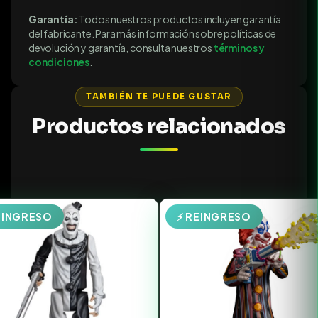
Garantía:
Todos nuestros productos incluyen garantía
del fabricante. Para más información sobre políticas de
devolución y garantía, consulta nuestros
términos y
condiciones
.
TAMBIÉN TE PUEDE GUSTAR
Productos relacionados
EINGRESO
⚡ REINGRESO