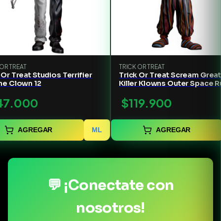
 OR TREAT
TRICK OR TREAT
 Or Treat Studios Terrifier
Trick Or Treat Scream Grea
he Clown 12
Killer Klowns Outer Space 
47.000
$119.900
AGREGAR
ML
AGREGAR
💬 ¡Conectate con
nosotros!