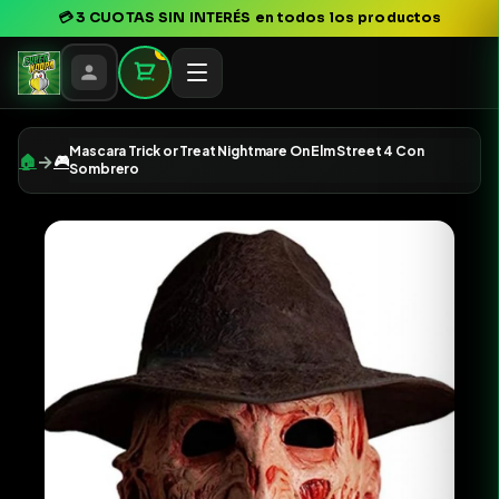
💳
3 CUOTAS SIN INTERÉS
en todos los productos
0
Mascara Trick or Treat Nightmare On Elm Street 4 Con
→
🏠
🎮
Sombrero