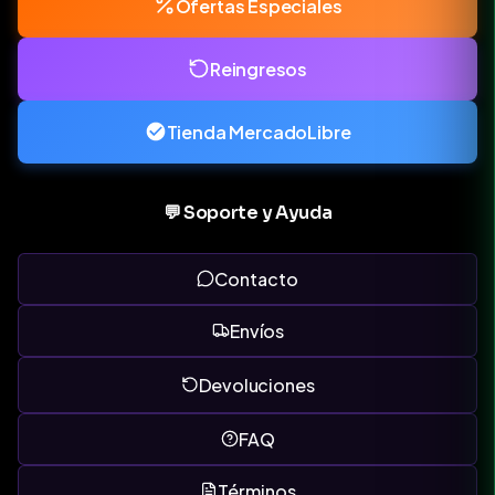
Ofertas Especiales
Reingresos
Tienda MercadoLibre
💬 Soporte y Ayuda
Contacto
Envíos
Devoluciones
FAQ
Términos