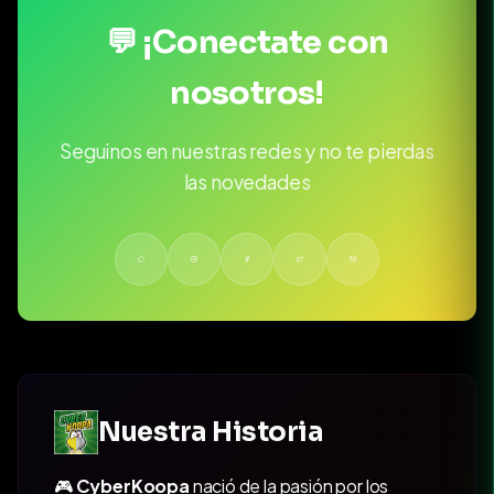
💬 ¡Conectate con
nosotros!
Seguinos en nuestras redes y no te pierdas
las novedades
Nuestra Historia
🎮
CyberKoopa
nació de la pasión por los