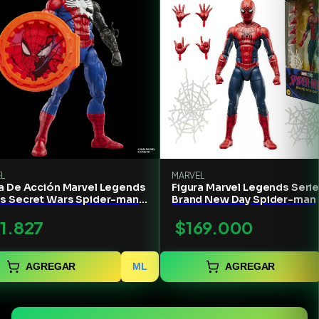
L
MARVEL
ra De Acción Marvel Legends
Figura Marvel Legends Seri
es Secret Wars Spider-man
Brand New Day Spider-man
en Costume)
11.827
$169.000
AGREGAR
ML
AGREGAR