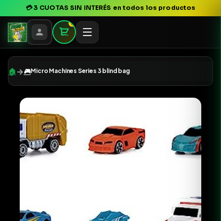
💳
3 CUOTAS SIN INTERÉS
en todos los productos
0
→
🏠
🎮
Micro Machines Series 3 blind bag