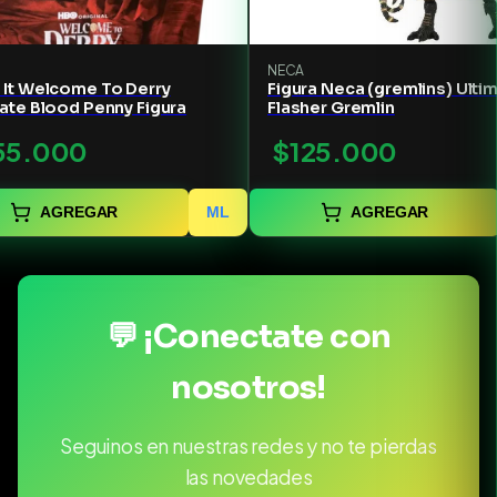
NECA
 It Welcome To Derry
Figura Neca (gremlins) Ulti
ate Blood Penny Figura
Flasher Gremlin
55.000
$125.000
AGREGAR
ML
AGREGAR
💬 ¡Conectate con
nosotros!
Seguinos en nuestras redes y no te pierdas
las novedades