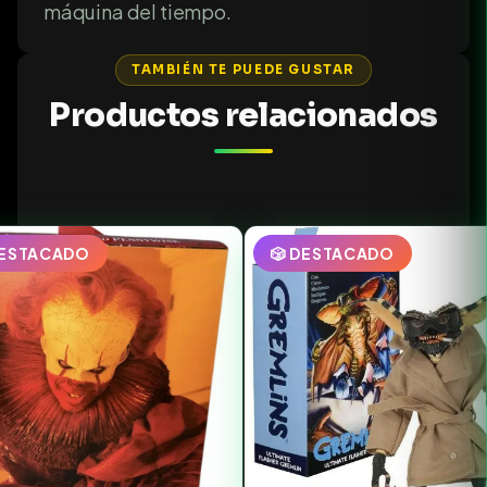
máquina del tiempo.
TAMBIÉN TE PUEDE GUSTAR
Productos relacionados
DESTACADO
🎲 DESTACADO