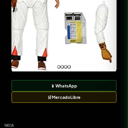
📱
WhatsApp
🛒
MercadoLibre
NECA