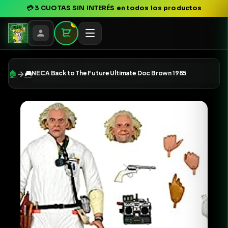
💳
3 CUOTAS SIN INTERÉS
en todos los productos
0
→
🏠
🎮
NECA Back to The Future Ultimate Doc Brown 1985