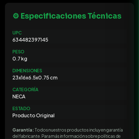
⚙️ Especificaciones Técnicas
UPC
634482397145
PESO
0.7 kg
DIMENSIONES
23x16x6.5x0.75 cm
CATEGORÍA
NECA
ESTADO
Producto Original
Garantía:
Todos nuestros productos incluyen garantía
del fabricante. Para más información sobre políticas de