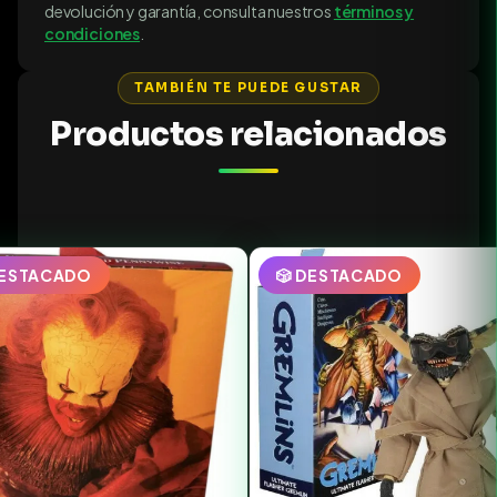
devolución y garantía, consulta nuestros
términos y
condiciones
.
TAMBIÉN TE PUEDE GUSTAR
Productos relacionados
DESTACADO
🎲 DESTACADO