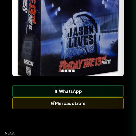
📱
WhatsApp
🛒
MercadoLibre
NECA