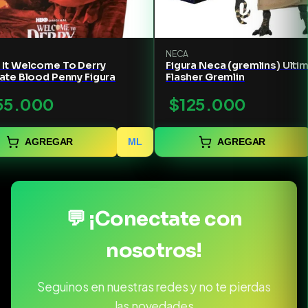
NECA
 It Welcome To Derry
Figura Neca (gremlins) Ulti
ate Blood Penny Figura
Flasher Gremlin
55.000
$125.000
AGREGAR
ML
AGREGAR
💬 ¡Conectate con
nosotros!
Seguinos en nuestras redes y no te pierdas
las novedades