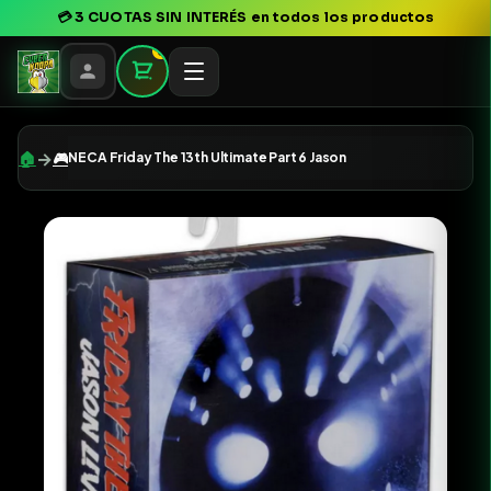
💳
3 CUOTAS SIN INTERÉS
en todos los productos
0
→
🏠
🎮
NECA Friday The 13th Ultimate Part 6 Jason