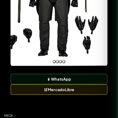
📱
WhatsApp
🛒
MercadoLibre
NECA