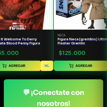
NECA
 It Welcome To Derry
Figura Neca (gremlins) Ulti
ate Blood Penny Figura
Flasher Gremlin
55.000
$125.000
AGREGAR
ML
AGREGAR
💬 ¡Conectate con
nosotros!