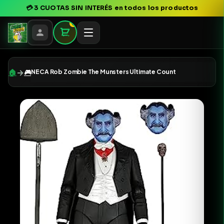
💳
3 CUOTAS SIN INTERÉS
en todos los productos
0
→
🏠
🎮
NECA Rob Zombie The Munsters Ultimate Count