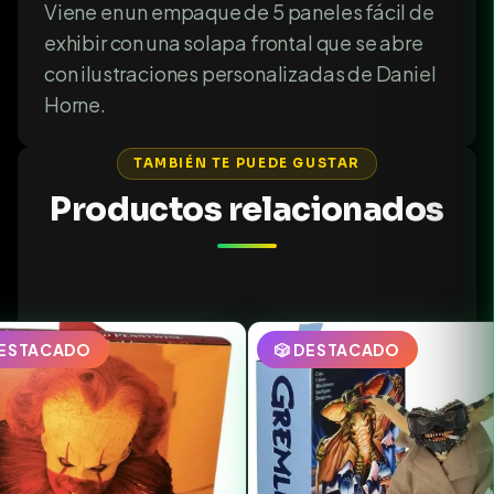
Viene en un empaque de 5 paneles fácil de
exhibir con una solapa frontal que se abre
con ilustraciones personalizadas de Daniel
Horne.
TAMBIÉN TE PUEDE GUSTAR
Productos relacionados
DESTACADO
🎲 DESTACADO