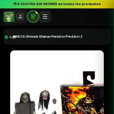
💳
3 CUOTAS SIN INTERÉS
en todos los productos
0
→
🏠
🎮
NECA Ultimate Shaman Predator Predator 2