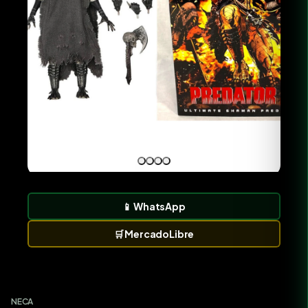
📱
WhatsApp
🛒
MercadoLibre
NECA