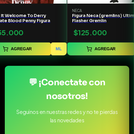
NECA
 It Welcome To Derry
Figura Neca (gremlins) Ulti
ate Blood Penny Figura
Flasher Gremlin
55.000
$125.000
AGREGAR
ML
AGREGAR
💬 ¡Conectate con
nosotros!
Seguinos en nuestras redes y no te pierdas
las novedades