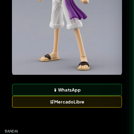
📱
WhatsApp
🛒
MercadoLibre
BANDAI