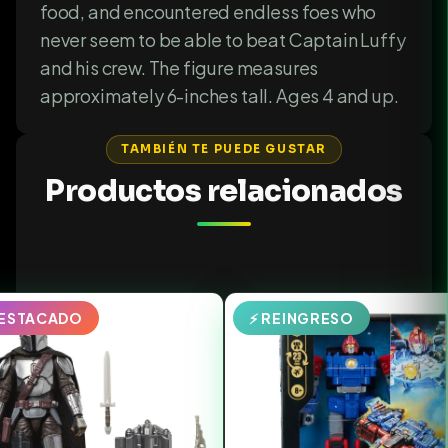
food, and encountered endless foes who
never seem to be able to beat Captain Luffy
and his crew. The figure measures
approximately 6-inches tall. Ages 4 and up.
TAMBIÉN TE PUEDE GUSTAR
Productos relacionados
DESTACADO
⚡ REINGRESO