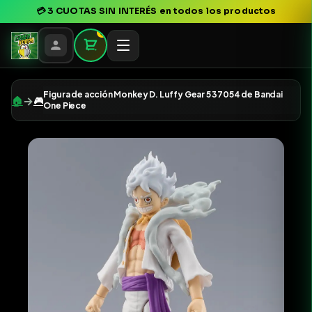
💳
3 CUOTAS SIN INTERÉS
en todos los productos
0
Figura de acción Monkey D. Luffy Gear 5 37054 de Bandai
→
🏠
🎮
One Piece