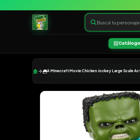
Catálog
→
🏠
🎮
A Minecraft Movie Chicken Jockey Large Scale Act