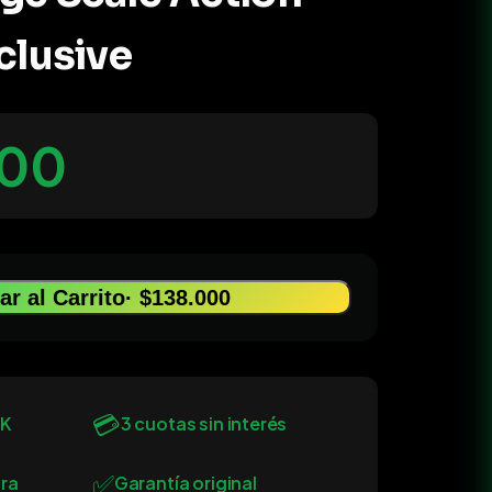
clusive
000
r al Carrito
· $138.000
💳
0K
3 cuotas sin interés
✅
ra
Garantía original