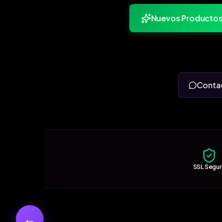
Nuevos Producto
Conta
SSL Segu
←