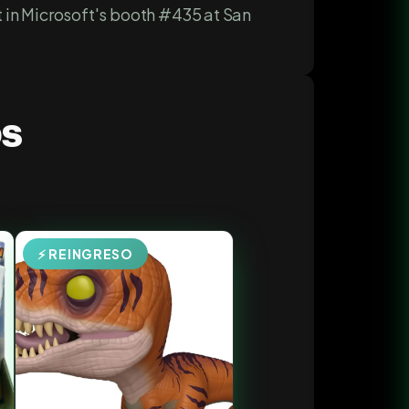
st in Microsoft's booth #435 at San
os
⚡ REINGRESO