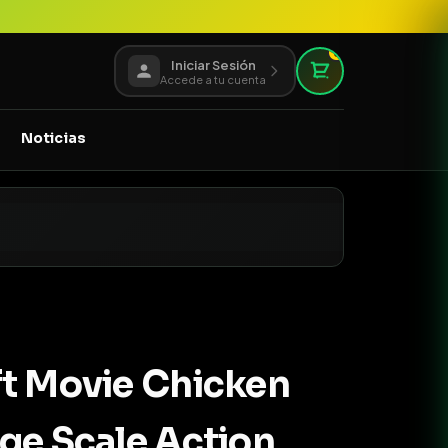
0
Iniciar Sesión
Accede a tu cuenta
Noticias
ft Movie Chicken
ge Scale Action