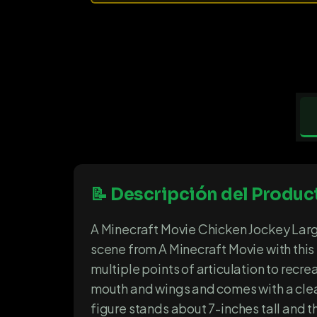
📝 Descripción del Produc
A Minecraft Movie Chicken Jockey Larg
scene from A Minecraft Movie with this
multiple points of articulation to recr
mouth and wings and comes with a clea
figure stands about 7-inches tall and t