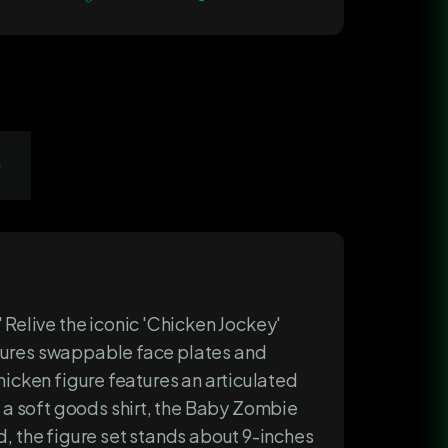
s
Relive the iconic 'Chicken Jockey'
atures swappable face plates and
hicken figure features an articulated
 a soft goods shirt, the Baby Zombie
d, the figure set stands about 9-inches