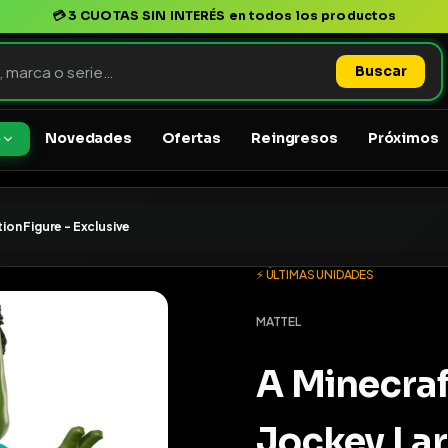
💳
3 CUOTAS SIN INTERÉS
en todos los productos
Buscar
Novedades
Ofertas
Reingresos
Próximos
o
ion Figure - Exclusive
⚡ ÚLTIMAS UNIDADES
MATTEL
A Minecra
Jockey Lar