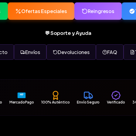
s
Ofertas Especiales
Reingresos
💬 Soporte y Ayuda
cto
Envíos
Devoluciones
FAQ
MP
ro
MercadoPago
100% Auténtico
Envío Seguro
Verificado
3 