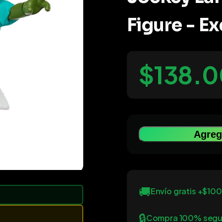
Figure - Ex
$138.
Agrega
🚚
Envío gratis +$10
🔒
Compra 100% segu