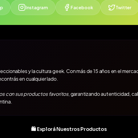
p
Instagram
Facebook
Twitter
oleccionables y la cultura geek. Con más de 15 años en el mercad
ncontrás en cualquier lado.
os con sus productos favoritos
, garantizando autenticidad, ca
ntina.
🛍️ Explorá Nuestros Productos