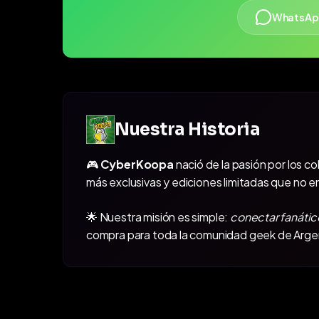
WhatsAp
Nuestra Historia
🎮
CyberKoopa
nació de la pasión por los c
más exclusivas y ediciones limitadas que no e
🌟 Nuestra misión es simple:
conectar fanátic
compra para toda la comunidad geek de Arge