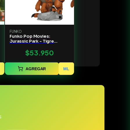
FUNKO
Funko Pop Movies:
Jurassic Park - Tigre
Raptor
$53.950
AGREGAR
ML
s