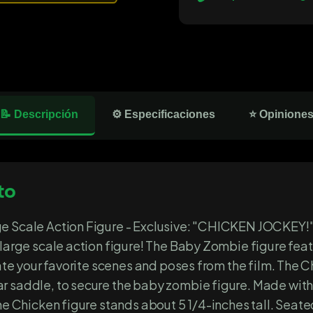
📝 Descripción
⚙️ Especificaciones
⭐ Opinione
to
e Scale Action Figure - Exclusive: "CHICKEN JOCKEY!" 
 large scale action figure! The Baby Zombie figure fe
eate your favorite scenes and poses from the film. The C
r saddle, to secure the baby zombie figure. Made with
he Chicken figure stands about 5 1/4-inches tall. Seate