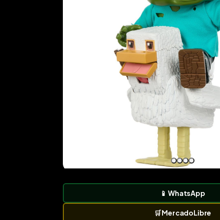
📱
WhatsApp
🛒
MercadoLibre